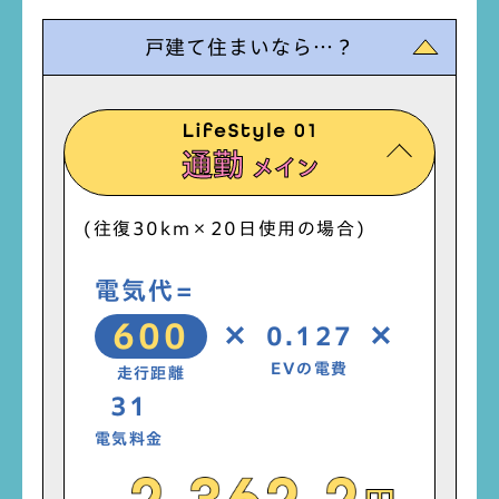
戸建ての場合
など
戸建て住まいなら…？
電気代
メンテナンス費用
走行距離
（km）
定期点検、タイヤ交換、
×
通勤
EVの電費
（kWh/km）
メイン
フィルター交換 など
×
電気料金
etc…
（円/kWh）
(往復30km×20日使用の場合)
＋高速道路代＋その他
電気代=
×
×
600
マンションの場合
0.127
EVの電費
充電代
走行距離
31
充電回数
（回）
電気料金
×
充電時間
（分）