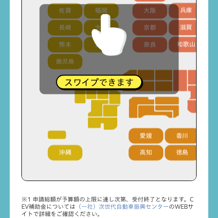
佐賀
福岡
大阪
兵庫
長崎
大分
京都
滋賀
熊本
宮崎
奈良
和歌山
鹿児島
スワイプできます
愛媛
香川
沖縄
高知
徳島
※1 申請総額が予算額の上限に達し次第、受付終了となります。C
EV補助金については
（一社）次世代自動車振興センター
のWEBサ
イトで詳細をご確認ください。