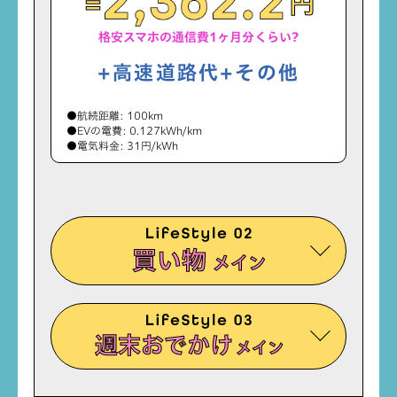
=
円
×
充電器利用料金
（円／分）
格安スマホの通信費1ヶ月分くらい?
＋高速道路代＋その他
+高速道路代+その他
●航続距離: 100km
●EVの電費: 0.127kWh/km
●電気料金: 31円/kWh
買い物
メイン
週末おでかけ
メイン