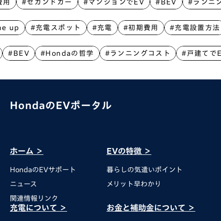
用
#セカンドカー
#マンションでEV
#BEV
#ランニン
ine up
#充電スポット
#充電
#初期費用
#充電設置方
#BEV
#Hondaの哲学
#ランニングコスト
#戸建てでE
HondaのEVポータル
ホーム ＞
EVの特徴 ＞
HondaのEVサポート
暮らしの気遣いポイント
ニュース
メリット早わかり
関連情報リンク
充電について ＞
お金と補助金について​ ＞