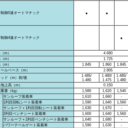
子制御5速オートマチック
●
●
子制御4速オートマチック
●
長（m）
4.680
幅（m）
1.725
高（m）
1.845
1.860
1.845
イールベース（m）
2.805
1.485/
1.480/
1.485/
ッド（m）前/後
1.480
1.475
1.480
低地上高（m）
0.150
重量（kg）
1,580
1,620
1,540
サンルーフ装着車
1,610
1,660
-
1列目回転シート装着車
1,590
1,640
1,560
サンルーフ＋1列目回転シート装着車
1,630
1,670
-
2列目ベンチシート装着車
1,600
1,640
1,560
サンルーフ＋2列目ベンチシート装着車
1,640
1,680
-
パワーテールゲート装着車
1,590
1,630
-