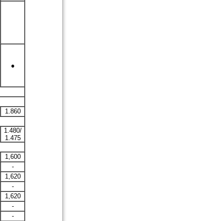
●
1.860
1.480/
1.475
1,600
-
1,620
-
1,620
-
-