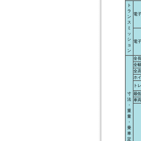
ト
ラ
電
ン
ス
ミ
ッ
シ
電
ョ
ン
全
全
全
ホ
トレ
寸
最
法
車両
・
重
量
・
乗
車
定