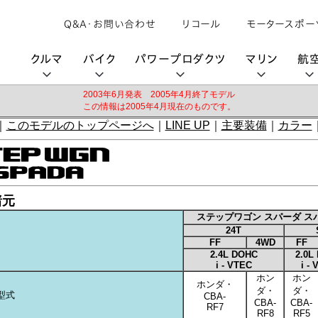
Q&A・お問い合わせ
リコール
モータースポー
クルマ
バイク
パワープロダクツ
マリン
航
2003年6月発表 2005年4月終了モデル
この情報は2005年4月現在のものです。
｜
このモデルのトップページへ
｜
LINE UP
｜
主要装備
｜
カラー
購入検討中の方へ
取扱説明書/
カタログ閲覧
カタログ閲覧
モビリティロボット
バイクアプリ
パワープロダクツブランド
オーナーサポート
動画ギャラリー
HondaJet
パーツカタログ
販売店検索
Honda Total Care
UNI-ONE
HondaJet Sh
水上のカーボンニュートラル
取扱店検索
Honda Marine DNA
Service
HondaGO
「電動推進機」
諸元
展示・試乗車検索
アフターサービス
テクノロジー
ステップワゴン スパーダ ス
世界のプロが選んだ Honda
24T
セルフ見積り
Honda CONNECT
FF
4WD
FF
2.4L DOHC
2.0L
My Honda
i - VTEC
i -
ホン
ホン
ホンダ・
ダ・
ダ・
型式
CBA-
CBA-
CBA-
RF7
RF8
RF5