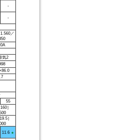
-
-
／1.560／
350
20A
排気2
998
×86.0
.7
ン
55
［160］
,500
19.5］
,000
11.6
★