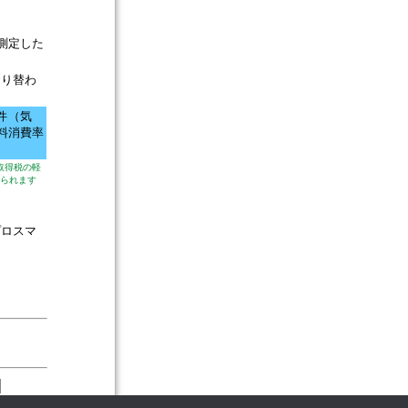
測定した
切り替わ
件（気
料消費率
取得税の軽
けられます
、プロスマ
｜