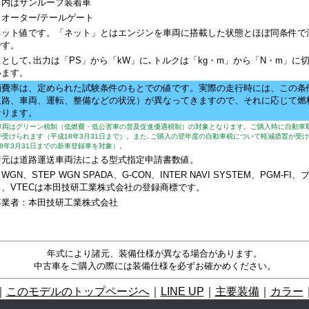
〉内はサンルーフ装着車
クオーター/テールゲート
ネット値です。「ネット」とはエンジンを車両に搭載した状態とほぼ同条件で
です。
として､出力は「PS」から「kW」に､トルクは「kg・m」から「N・m」に
います。
消費率は、定められた試験条件のもとでの値です。実際の走行時には、この条
道路、車両、運転、整備などの状況）が異なってきますので、それに応じて燃
なります。
車両はグリーン税制（低燃費・低公害車の普及促進優遇税制）の対象となります。ご購入時に自動車
が受けられます（平成18年3月31日まで）。また､ご購入の翌年度の自動車税について軽減措置が受
8年3月31日までの新車登録車を対象）。
諸元は道路運送車両法による型式指定申請書数値。
 WGN、STEP WGN SPADA、G-CON、INTER NAVI SYSTEM、PGM-FI
ク、VTECは本田技研工業株式会社の登録商標です。
事業者：本田技研工業株式会社
年式により諸元、装備仕様が異なる場合があります。
中古車をご購入の際には装備仕様を必ずお確かめください。
｜
このモデルのトップページへ
｜
LINE UP
｜
主要装備
｜
カラー