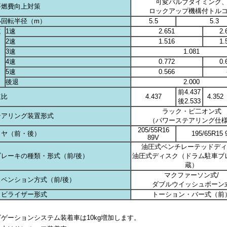
可変バルブタイミング
要燃費向上対策
ロックアップ機構付トル
小回転半径（m）
5.5
5.3
速
1速
2.651
2.
2速
1.516
1.
3速
1.081
4速
0.772
0.
5速
0.566
後退
2.000
前4.437
速比
4.437
4.352
後2.533
ラック・ピ二オン式
テアリング装置形式
（パワーステアリング仕
205/55R16
イヤ（前・後）
195/65R15 
89V
油圧式ベンチレーテッドディ
ブレーキの種類・形式（前/後）
油圧式ディスク（ドラム駐車ブ
蔵）
マクファーソン式/
スペンション方式（前/後）
ダブルウイッシュボーン
タビライザー形式
トーション・バー式（前
ゲーションシステム装着車は10kg増加します。