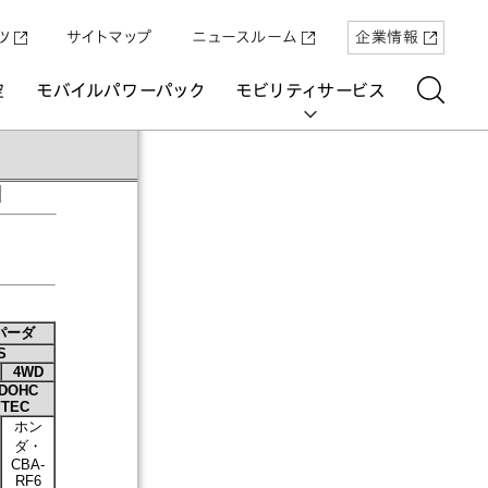
ツ
サイトマップ
ニュースルーム
企業情報
空
モバイルパワーパック
モビリティサービス
｜
aring
パーダ
S
「Super-ONE」を5月22日（金）に発売
原付一種の電動二輪パーソナルコ
パワープロダクツ
マリン
航空
航空
UNI-ONE
4WD
ミューター「ICON e:」
 DOHC
 VTEC
ホン
ダ・
CBA-
RF6