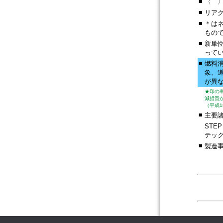
■
〈 
■
リア
■
＊は
もの
■
新単位
って
■
燃料
象、
が異
★印の
減措置
（平成1
■
主要
STEP
テッ
■
製造