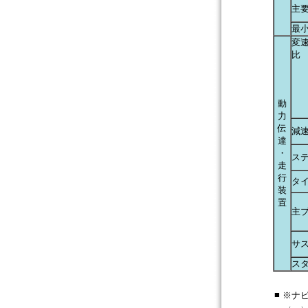
主
最
変
比
動
力
伝
減
達
・
ス
走
行
タ
装
置
主
サ
ス
■
※ナビ