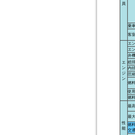
員
乗
客室
エ
エ
弁
総排
エ
ン
内径
ジ
圧
ン
燃
使
燃
最高
最大
性
燃料
能
交