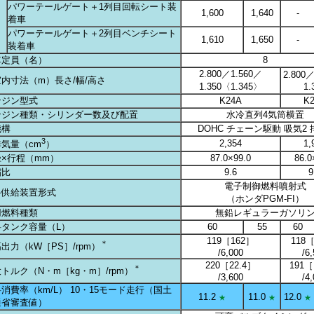
パワーテールゲート＋1列目回転シート装
1,600
1,640
-
着車
パワーテールゲート＋2列目ベンチシート
1,610
1,650
-
装着車
車定員（名）
8
2.800／1.560／
2.800
内寸法（m）長さ/幅/高さ
1.350〈1.345〉
1.
ンジン型式
K24A
K
ンジン種類・シリンダー数及び配置
水冷直列4気筒横置
機構
DOHC チェーン駆動 吸気2 
3
2,354
1,
気量（cm
）
×行程（mm）
87.0×99.0
86.0
縮比
9.6
9
電子制御燃料噴射式
料供給装置形式
（ホンダPGM-FI）
用燃料種類
無鉛レギュラーガソリ
料タンク容量（L）
60
55
60
119［162］
118
＊
出力（kW［PS］/rpm）
/6,000
/6
220［22.4］
191［
＊
トルク（N・m［kg・m］/rpm）
/3,600
/4
消費率（km/L） 10・15モード走行（国土
11.2
11.0
12.0
★
★
★
通省審査値）