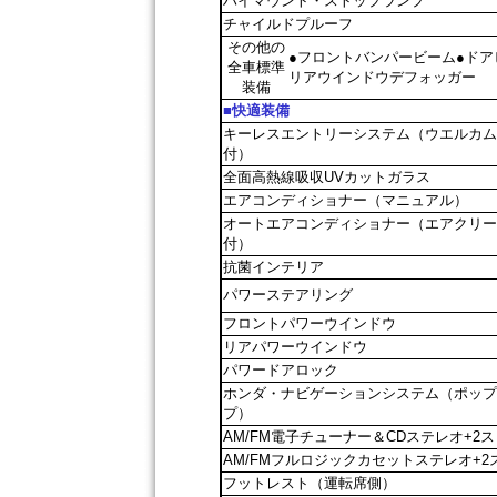
ハイマウント・ストップランプ
チャイルドプルーフ
その他の
●フロントバンパービーム●ドア
全車標準
リアウインドウデフォッガー
装備
■快適装備
キーレスエントリーシステム（ウエルカム
付）
全面高熱線吸収UVカットガラス
エアコンディショナー（マニュアル）
オートエアコンディショナー（エアクリー
付）
抗菌インテリア
パワーステアリング
フロントパワーウインドウ
リアパワーウインドウ
パワードアロック
ホンダ・ナビゲーションシステム（ポップ
プ）
AM/FM電子チューナー＆CDステレオ+2
AM/FMフルロジックカセットステレオ+2
フットレスト（運転席側）