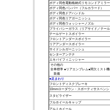
ボディ同色電動格納式リモコンドアミラー
ボディ同色バンパー（フルカラード）
ボディ同色ドアハンドル
ボディ同色リアガーニッシュ
ボディ同色ウォッシャーノズル
プライバシーガラス（リアサイド／テール
テールゲートスポイラー
フロントアンダースポイラー
リアアンダースポイラー
サイドシルガーニッシュ
センターアンテナ
エキパイフィニッシャー
その他の
全車標準
●リアエンブレム●間欠ミスト
装備
■足まわり
フロントディスクブレーキ
10mmローダウン・スポーティサスペンシ
スタビライザー
フルホイールキャップ
アルミホイール