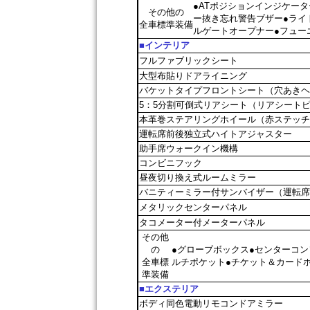
●ATポジションインジケー
その他の
ー抜き忘れ警告ブザー●ライ
全車標準装備
ルゲートオープナー●フュー
■インテリア
フルファブリックシート
大型布貼りドアライニング
バケットタイプフロントシート（穴あきヘ
5：5分割可倒式リアシート（リアシート
本革巻ステアリングホイール（赤ステッチ
運転席前後独立式ハイトアジャスター
助手席ウォークイン機構
コンビニフック
昼夜切り換え式ルームミラー
バニティーミラー付サンバイザー（運転席
メタリックセンターパネル
タコメーター付メーターパネル
その他
の
●グローブボックス●センターコ
全車標
ルチポケット●チケット＆カード
準装備
■エクステリア
ボディ同色電動リモコンドアミラー