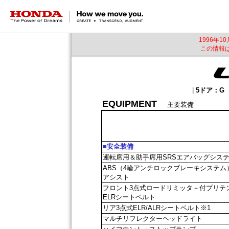
HONDA The Power of Dreams
1996年1
この情報は
|
5ドア：G L
EQUIPMENT
---
主要装備
■安全装備
運転席用＆助手席用SRSエアバッグシス
ABS（4輪アンチロックブレーキシステム
アシスト
フロント3点式ロードリミッタ－付プリテ
ELRシートベルト
リア3点式ELR/ALRシートベルト※1
マルチリフレクターヘッドライト