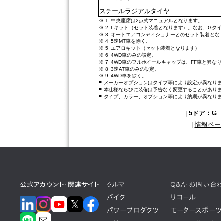
スチールラジアルタイヤ
※ 1
中央座席は2点式マニュアルとなります。
※ 2
Lキット（セット装着となります）。なお、Gタ
※ 3
オートエアコンディショナーとのセット装着とな
※ 4
5速MT車を除く。
※ 5
エアロキット（セット装着となります）
※ 6
4WD車のみの設定。
※ 7
4WD車のフルホイールキャップは、FF車と異な
※ 8
3速AT車のみの設定。
※ 9
4WD車を除く。
■
メーカーオプションはタイプ等により設定が異なり
■
本仕様ならびに装備は予告なく変更することがあり
■
タイプ、カラー、オプション等により納期が異なり
|
5ドア：G L
|
情報ペー
公式アカウント・関連サイト
クルマ
Q&A・お問い合
バイク
リコール
パワープロダクツ
モータースポー