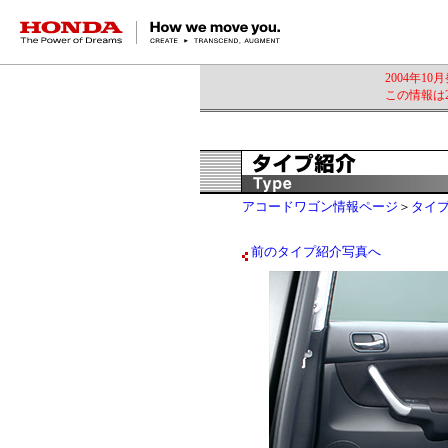
HONDA The Power of Dreams
2004年1
この情報は2
アコードワゴン情報ページ
＞
タイ
前のタイプ紹介写真へ