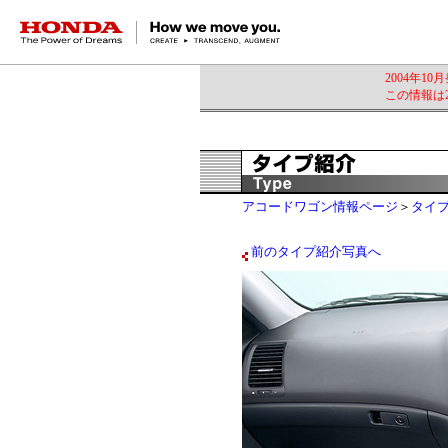
HONDA The Power of Dreams
2004年1
この情報は2
アコードワゴン情報ページ
＞
タイ
前のタイプ紹介写真へ