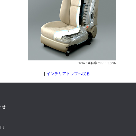
Photo：運転席 カットモデル
｜
インテリアトップへ戻る
｜
わせ
ツ