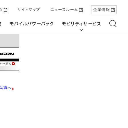
ツ
サイトマップ
ニュースルーム
企業情報
空
モバイルパワーパック
モビリティサービス
aring
写真へ
「Super-ONE」を5月22日（金）に発売
原付一種の電動二輪パーソナルコミュ
パワープロダクツ
マリン
航空
航空
UNI-ONE
ーター「ICON e:」