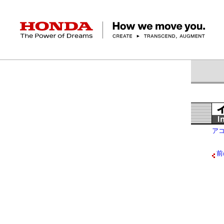
HONDA The Power of Dreams
クルマ
バイク
パワープロダクツ
マリン
航空
モバイルパワーパック
モビリティサービス
カーラインアップ
ラインアップ
耕うん機
ポータブル
HondaJet
クルマ
バイクレンタル
パワープロダクツ一覧
販売・修理店検索
航空エンジン
バイク
軽自動車
コンパクトカー
Honda ON
HondaGO BIKE
取扱店検索
発電機
ミドル
アクセサリー
無償修理情報
取扱説明書
ア
RENTAL
ミニバン
SUV
Honda Monthly
Honda Dream
除雪機
ハイパワー
ライディングギア
取扱説明書
価格表
前
Owner
自転車
ネットワーク
ハッチバック・
スポーツ・セダン
EveryGo
SmaChari