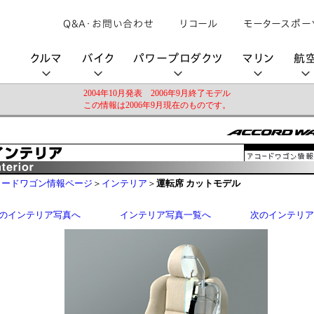
Q&A・お問い合わせ
リコール
モータースポー
クルマ
バイク
パワープロダクツ
マリン
航
2004年10月発表 2006年9月終了モデル
この情報は2006年9月現在のものです。
購入検討中の方へ
取扱説明書/
カタログ閲覧
カタログ閲覧
モビリティロボット
バイクアプリ
パワープロダクツブランド
オーナーサポート
動画ギャラリー
HondaJet
パーツカタログ
販売店検索
Honda Total Care
UNI-ONE
HondaJet Sh
水上のカーボンニュートラル
取扱店検索
Honda Marine DNA
コードワゴン情報ページ
＞
インテリア
＞
運転席 カットモデル
Service
HondaGO
「電動推進機」
展示・試乗車検索
アフターサービス
テクノロジー
のインテリア写真へ
インテリア写真一覧へ
次のインテリア
世界のプロが選んだ Honda
セルフ見積り
Honda CONNECT
My Honda