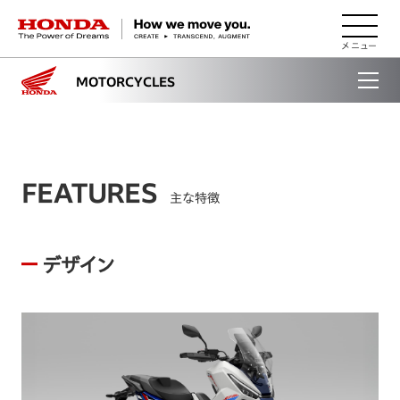
HONDA The Power of Dreams
MOTORCYCLES
FEATURES
主な特徴
デザイン