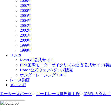
2008年
2007年
2006年
2005年
2004年
2003年
2002年
2001年
2000年
1999年
1998年
リンク
MotoGP 公式サイト
FIM 国際モーターサイクリズム連盟 公式サイト(英
Honda公式ウェア&グッズ販売
ホンダ・レーシング(HRC)
レース動画
メルマガ
モータースポーツ
>
ロードレース世界選手権
>
第6戦 カタルニ