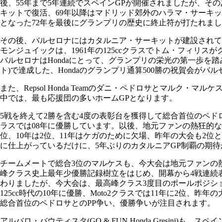
後、55年まで5年連続でスペインGPが開催されましたが、その
キットで復活、69年以降はマドリッド郊外のハラマ・サーキ
となった72年を最後にグランプリの歴史に終止符が打たれま
その後、バルセロナにはカタルニア・サーキットが建設されて、
モンジュイックは、1961年の125ccクラスでトム・フィリ
バルセロナはHondaにとって、グランプリの栄光の第一歩を踏
ト)で達成した、Hondaのグランプリ通算500勝の祝賀会がバ
また、Repsol Honda Teamのダニ・ペドロサとマルク
中では、最も応援団の多いホームGPとなります。
5戦を終えて2勝を含む4度の表彰台を獲得して総合首位のペドロサは
ラスでは08年に優勝しています。以後、地元ファンの熱狂的な
位、10年は2位、11年はケガのために欠場、昨年の大会も2
に仕上がっているだけに、5年ぶりのカタルニアGP制覇の期
チームメートで総合3位のマルケスも、今大会は地元ファンの
峰クラス史上最年少優勝記録樹立をはじめ、開幕から4戦連続
わりましたが、今大会は、最高峰クラス3度目のポールポジショ
125cc時代の10年に優勝、Moto2クラスでは11年に2位
総合首位のペドロサとのPP争い、優勝争いが注目されます。
アルバロ・バウティスタ(GO & FUN Honda Gresini