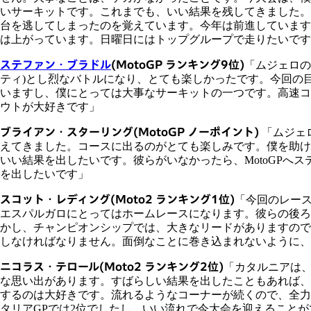
いサーキットです。これまでも、いい結果を残してきました。
台を逃してしまったのを覚えています。今年は前進しています
は上がっています。日曜日にはトップグループで走りたいです
ステファン・ブラドル
(MotoGP ランキング9位)
「ムジェロの
ティ)とし烈なバトルになり、とても楽しかったです。今回の
いますし、僕にとっては大事なサーキットの一つです。高速コ
ウトが大好きです」
ブライアン・スターリング
(MotoGP ノーポイント)
「ムジェ
えてきました。コースに出るのがとても楽しみです。僕を助け
いい結果を出したいです。彼らがいなかったら、MotoGPへ
を出したいです」
スコット・レディング
(Moto2 ランキング1位)
「今回のレー
エスパルガロにとってはホームレースになります。彼らの後ろ
かし、チャンピオンシップでは、大きなリードがありますので
しなければなりません。面倒なことに巻き込まれないように、
ニコラス・テロール
(Moto2 ランキング2位)
「カタルニアは
な思い出があります。すばらしい結果を出したこともあれば、
するのは大好きです。流れるようなコーナーが続くので、全力
タリアGPでは2位でしたし、いい流れで今大会を迎えること