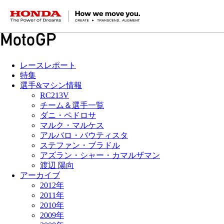
HONDA The Power of Dreams
レースレポート
特集
選手&マシン情報
RC213V
チーム＆選手一覧
ダニ・ペドロサ
マルク・マルケス
アルバロ・バウティスタ
ステファン・ブラドル
アズラン・シャー・カマルザマン
渡辺 陽向
アーカイブ
2012年
2011年
2010年
2009年