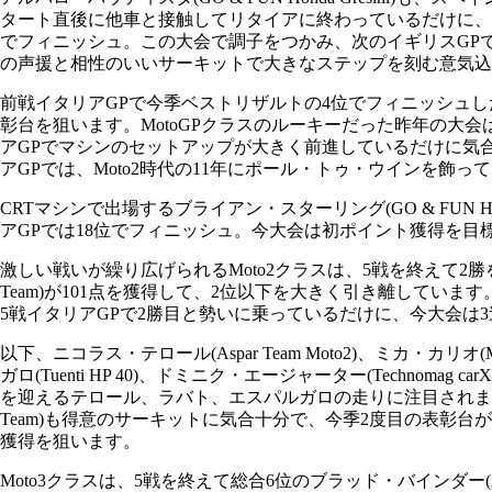
タート直後に他車と接触してリタイアに終わっているだけに、
でフィニッシュ。この大会で調子をつかみ、次のイギリスGP
の声援と相性のいいサーキットで大きなステップを刻む意気込
前戦イタリアGPで今季ベストリザルトの4位でフィニッシュしたステ
彰台を狙います。MotoGPクラスのルーキーだった昨年の大
アGPでマシンのセットアップが大きく前進しているだけに気
アGPでは、Moto2時代の11年にポール・トゥ・ウインを
CRTマシンで出場するブライアン・スターリング(GO & FUN H
アGPでは18位でフィニッシュ。今大会は初ポイント獲得を目
激しい戦いが繰り広げられるMoto2クラスは、5戦を終えて2勝を含
Team)が101点を獲得して、2位以下を大きく引き離していま
5戦イタリアGPで2勝目と勢いに乗っているだけに、今大会は
以下、ニコラス・テロール(Aspar Team Moto2)、ミカ・カリオ(Mar
ガロ(Tuenti HP 40)、ドミニク・エージャーター(Technom
を迎えるテロール、ラバト、エスパルガロの走りに注目されます。また、
Team)も得意のサーキットに気合十分で、今季2度目の表彰台が期待され
獲得を狙います。
Moto3クラスは、5戦を終えて総合6位のブラッド・バインダー(Amb