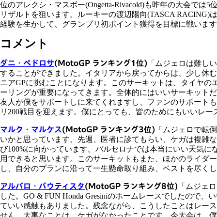
位のアレクシ・マスボー(Ongetta-Rivacold)も昨年の
リザルトを狙います。ルーキーの渡辺陽向(TASCA RACI
経験を生かして、グランプリ初ポイント獲得を目標に戦います
コメント
ダニ・ペドロサ
(MotoGP ランキング1位)
「ムジェロは難しい
することができました。イタリアから戻ってからは、少し休む
ニアGPに挑むことになります。このサーキットは、タイヤの
ーリングが重要になってきます。全体的にはいいサーキットだ
友人が僕をサポートしに来てくれますし、ファンのサポートも
リ200戦目を迎えます。僕にとっても、皆のためにもいいレー
マルク・マルケス
(MotoGP ランキング3位)
「ムジェロで転倒
いかと思っています。先週、医者に診てもらい、ケガは複雑な
び100%に向かっています。バルセロナでは本当にいい天気
用できると思います。このサーキットもまた、ほかのライダー
し、自分のプランに沿って一生懸命取り組み、ベストを尽くし
アルバロ・バウティスタ
(MotoGP ランキング8位)
「ムジェロ
した。GO & FUN Honda Gresiniのホームレースで
ていい感触もありました。残念ながら、こうしたことはレース
せん。大事なことは、ケガがなかったことです。今大会は、僕