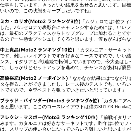
仕事をしています。きっといい結果を出せると思います。目標
いいので、この状態をキープしたいですね」
ミカ・カリオ
(Moto2 ランキング3位)
「ムジェロでは5位フ
した。バルセロナで表彰台にチャレンジするためには、いいフ
は、最初のプラクティスからトップグループに加わることです
るので一生懸命プッシュしてくると思います。僕もがんばらなけ
中上貴晶
(Moto2 ランキング10位)
「カタルニア・サーキット
です。難しいレイアウトですが好きなコースですので、いい結
ンス、イタリアと2戦連続で転倒していますので、今大会はし
で、しっかりとセットアップを進めて、チャンスがあれば優勝
高橋裕紀
(Moto2 ノーポイント)
「なかなか結果にはつながり
タを得ることができましたし、レース後のテストでも、いろい
トですので、今季ベストを狙っていきたいと思っています」
ブラッド・バインダー
(Moto3 ランキング6位)
「カタルニア
ると思います。ここのコースレイアウトは僕のSUTER Hon
アレクシ・マスボー
(Moto3 ランキング10位)
「前戦イタリア
みます。カタルニアは好きなサーキットです。昨年は5位でフ
は、スリップの使い合いになっていろいろ難しいと思いますが