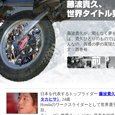
藤波貴久が、間もなく夢
は、貴久ひとりのもので
んなの、共通の夢の実現
文：西巻裕
日本を代表するトップライダー
藤波貴
タカヒサ）
24歳
Hondaのワークスライダーとして世界選
目。