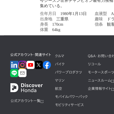
今シーズン世界チャンピオン最有力候補
集めている。
生年月日
1980年1月13日
血液型
A
出身地
三重県
趣味
ドラ
身長
170cm
信条
観客
体重
64kg
公式アカウント・関連サイト
クルマ
Q&A・お問い合
バイク
リコール
パワープロダクツ
モータースポー
マリン
ニュースルーム
航空
企業情報サイト
モバイルパワーパック
公式アカウント一覧
モビリティサービス