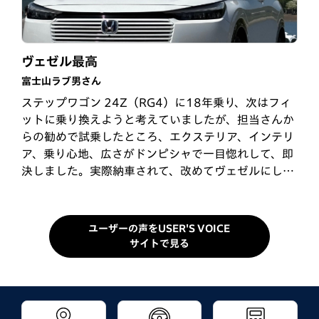
念願の夫婦二人旅行 パート2
毎日の運転が楽しみになる一台
ヴェゼル最高
こうちゃんさん
TKBさん
富士山ラブ男さん
前回、念願の夫婦二人旅行の1回目として北海道旅行
これまではFRセダンが好きだったこともあり、FF車に
ステップワゴン 24Z（RG4）に18年乗り、次はフィ
へ行ってきました。今度は、パート2として実際に目
はあまり興味がありませんでした。しかし、初めてヴ
ットに乗り換えようと考えていましたが、担当さんか
で見た事のない富士山などを見に、山梨・静岡県を廻
ェゼル e:HEV RSを試乗した時、軽快なハンドリング
らの勧めで試乗したところ、エクステリア、インテリ
り、帰りにこれも行った事のなかった上高地を観光で
やクイックに曲がる足回り、そしてモーターアシスト
ア、乗り心地、広さがドンピシャで一目惚れして、即
廻ってきました。昨年の10月7日より18日の日程
によるスムーズな加速感に思わず笑みが溢れました。
決しました。実際納車されて、改めてヴェゼルにして
で、河口湖、新倉山浅間公園、忍野八海、富士山パノ
今では通勤はもちろん、景色の良い道へドライブに
良かったと思っています。大好きな富士山への長距離
ラマロープウ…
出…
ドライ…
ユーザーの声をUSER'S VOICE
サイトで見る