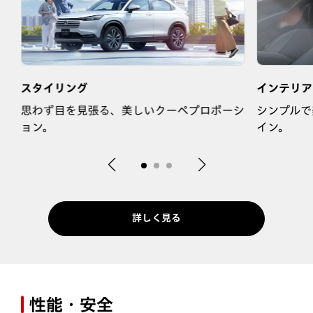
スタイリング
インテリア
ま
思わず目を見張る、美しいクーペプロポーシ
シンプルで
ョン。
イン。
詳しく見る
性能・安全