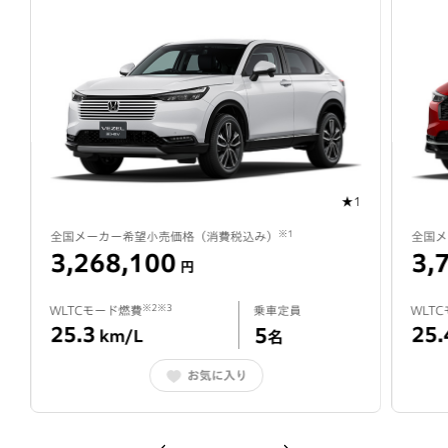
★1
※1
全国メーカー希望小売価格（消費税込み）
全国メ
3,268,100
3,
円
※2※3
WLTCモード燃費
乗車定員
WLT
25.3
25.
5
km/L
名
お気に入り