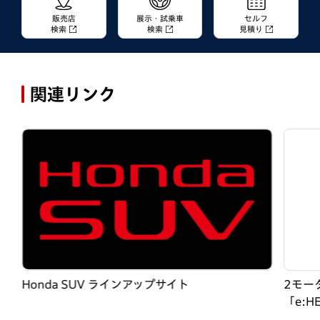
販売店
展示・試乗車
セルフ
検索
検索
見積り
関連リンク
Honda SUV ラインアップサイト
2モー
「e:H