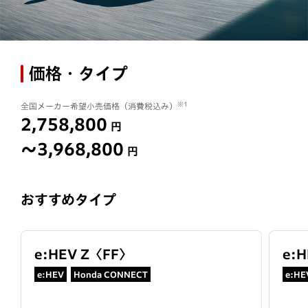
価格・タイプ
※1
全国メーカー希望小売価格（消費税込み）
2,758,800
円
〜3,968,800
円
おすすめタイプ
e:HEV Z
〈
FF
〉
e:H
e:HEV
Honda CONNECT
e:HE