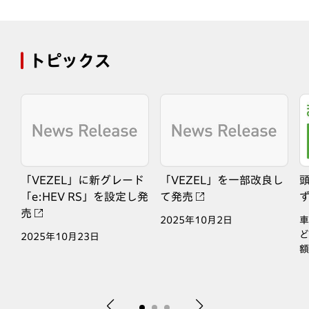
トピックス
モ
「VEZEL」に新グレード
「VEZEL」を一部改良し
都
「e:HEV RS」を設定し発
て発売
気
売
2025年10月2日
車
ン
ど
2025年10月23日
額