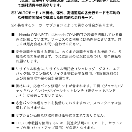
（気象、渋滞等）や運転方法（急発進、エアコン使用等）に応じ
て燃料消費率は異なります。
WLTCモード：市街地、郊外、高速道路の各走行モードを平均的
な使用時間配分で構成した国際的な走行モード。
装着するメーカーオプションによって異なる場合があります。
「Honda CONNECT」はHonda CONNECTの装備を搭載している車
両に記載しています。サービスのご利用には条件がございます。詳
しくは販売会社にお問い合わせください。
安全運転を支援する装置は、あくまで運転を支援する機能です。各
機能の能力を過信せず、つねに周囲の状況に気をつけ、安全運転を
お願いします。
リサイクル料金は､リサイクル預託金（シュレッダーダスト、エア
バッグ類､フロン類のリサイクル等に必要な費用、情報管理料金）
及び資金管理料金の合計金額です。
価格には、応急パンク修理キットが含まれます。工具（ジャッキ/ジ
ャッキハンドルバー/ホイールナットレンチ（兼ジャッキハンド
ル））は装備しておりません。
応急パンク修理キットを装備しておりますので、スペアタイヤは装
備しておりません。
オプション価格及び取付費は価格に含まれておりません。
ETC2.0車載器を使用するには、別途決済用のETCカード、セットア
ップ作業（セットアップ費用）が必要となります。