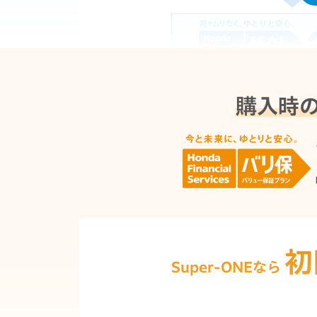
25,8
月々
購入時
■支払い回数60回(5年)払い ■月間
初
Super-ONEなら