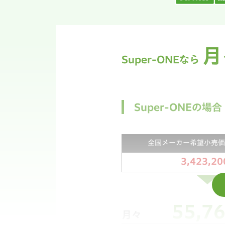
初回×1回
通常月×58回
月
Super-ONEなら
ボーナス月加算×10回
Super-ONEの場合
★
最終回
×1回
全国メーカー希望小売価
3,423,20
お支払い総額
S
55,7
【上記お支払い例について】
月々
・上記お支払い例は2026年7月の一