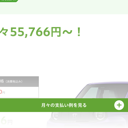
25,947円
25,800
円
々55,766円～！
お支払い例の詳細
60,000円
871,360円
再度分割して
※2
お支払いも可能
格
（消費税込み）
0
3,689,907円
円
2.9%
月々の支払い例を見る
uper-ONE バリ保
のキャンペーン実施
66
円
例です。