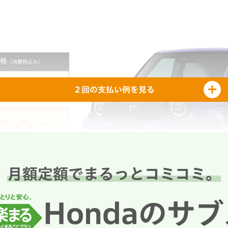
格
（消費税込み）
0
※1
円
2.9%
２回の支払い例を見る
uper-ONE 残クレ
のキャンペーン実施
残クレ 2.9%
,222
円
月額定額でまるっとコミコミ。
乗り続ける場合
間走行距離1,000km
Photo：ボディーカラーはブーストバイオレット・パール
696,200円
Hondaのサ
2,727,000円