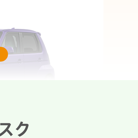
中！
乗り換える場合
ブスク