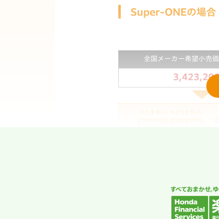
Super-ONEの場合
全国メーカー希望小売価
3,423,20
S
2,206
お支払い額
初回
■支払い回数2回払い（3年契約） ■月
頭金
割賦元金