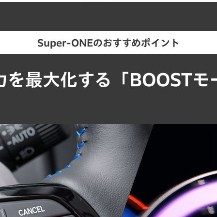
回ボーナス月を2027年1月（以下ボーナス月は7月・1月）で計算した一例です。
バリ保 2.9%
乗り続ける場合
Super-ONEのおすすめポイント
このクルマをカンタンお見積り
してシミュレーションして
3,423,200円
Photo：ボディーカラーはブーストバイオレット・パール
力を最大化する「BOOSTモ
2,206,222円
1,338,160円
える、車両を返却のいずれかをお選びいただけます。
再度分割して
※2
売会社へお問い合わせください。
お支払いも可能
お支払い例の詳細
3,544,382円
キャンペーン概要