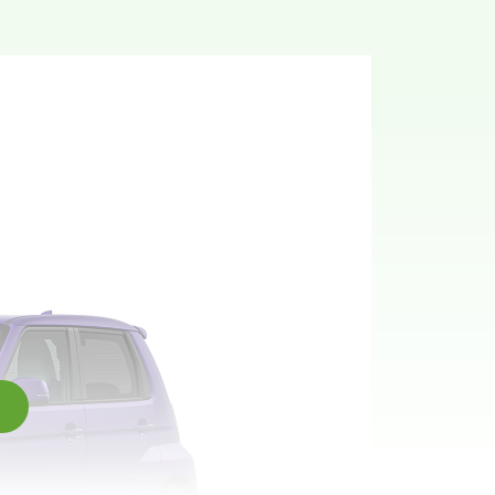
車両を返却すれば
0円
※3
一定の条件あり
2,818,547円
中！