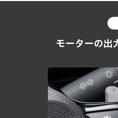
・初回お支払い月を2026年9月、初
60
支払回数
回
お支払い額
※月間走行距離条件：1,000kmと
おります。
割賦元金
モーターの出
初回×1回
★
★本クレジットは最終回に、乗り続ける、乗り換
2回目
×1回
別途定める条件がございますので、詳しくは販
お支払い総額
【上記お支払い例について】