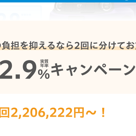
00
円
の負担を抑えるなら
2回に分けてお
走行距離1,000km
Photo：ボディーカラーはブーストバイオレット・パール
2.9
実質
キャンペー
年率
%
回2,206,222円～！
お支払い例の詳細