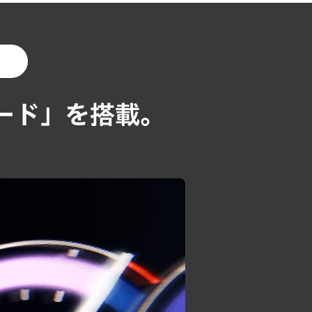
乗り換える場合
ード」を搭載。
車両を返却すれば
0円
※3
一定の条件あり
2,206,222円