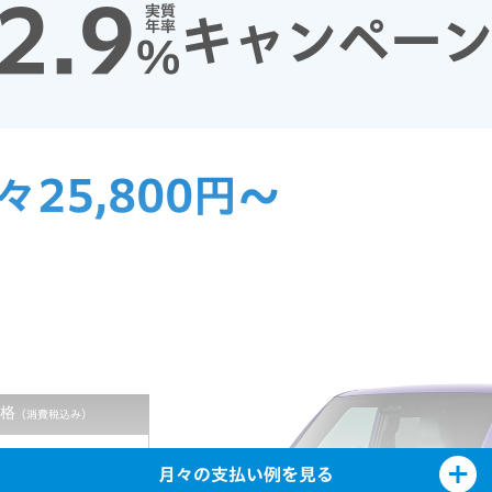
2.9
実質
キャンペー
年率
%
々25,800円～
格
（消費税込み）
0
※1
円
月々の支払い例を見る