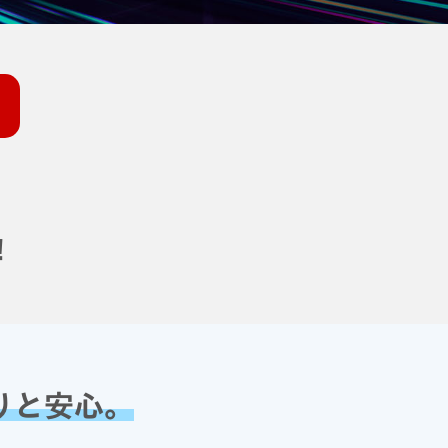
！
りと安心。