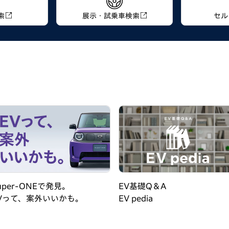
索
展示・試乗車
検索
セル
uper-ONEで発見。
EV基礎Q＆A
Vって、案外いいかも。
EV pedia