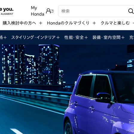
My
検索キーワード入力
Honda
購入検討中の方へ
Hondaのクルマづくり
クルマと楽しむ
格
スタイリング・インテリア
性能・安全
装備・室内空間
充