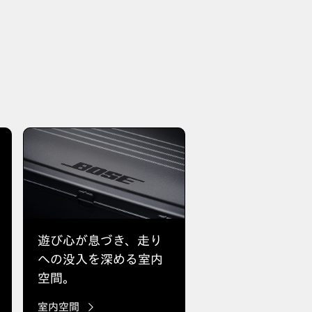
遊び心が息づき、走り
危険を見張ってく
への没入を深める室内
安心感を標準装備
空間。
室内空間
Honda SENSING