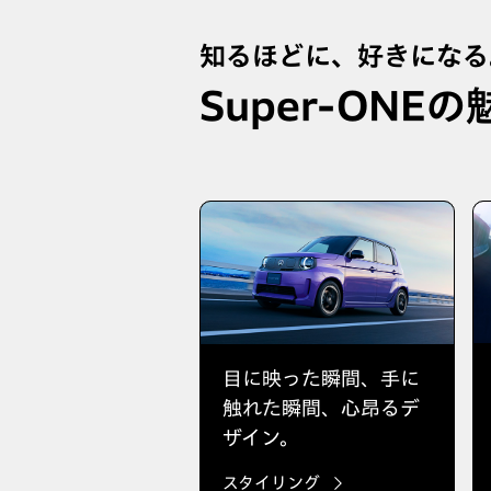
知るほどに、好きになる
Super-ONEの
を見張ってくれる
目に映った瞬間、手に
感を標準装備。
触れた瞬間、心昂るデ
ザイン。
a SENSING
スタイリング