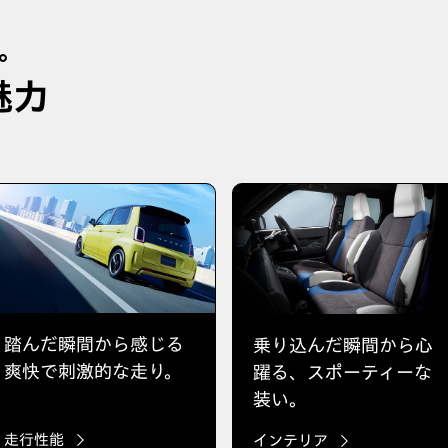
。
魅力
踏んだ瞬間から感じる
乗り込んだ瞬間から心
爽快で刺激的な走り。
躍る、スポーティーな
装い。
走行性能
インテリア