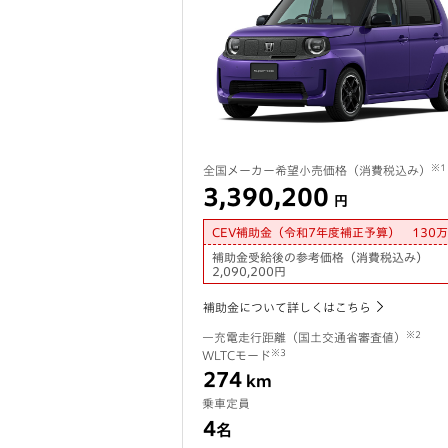
※1
全国メーカー希望小売価格（消費税込み）
3,390,200
円
CEV補助金（令和7年度補正予算）
130
万
補助金受給後の参考価格（消費税込み）
2,090,200
円
補助金について詳しくはこちら
※2
一充電走行距離（国土交通省審査値）
※3
WLTCモード
274
km
乗車定員
4
名