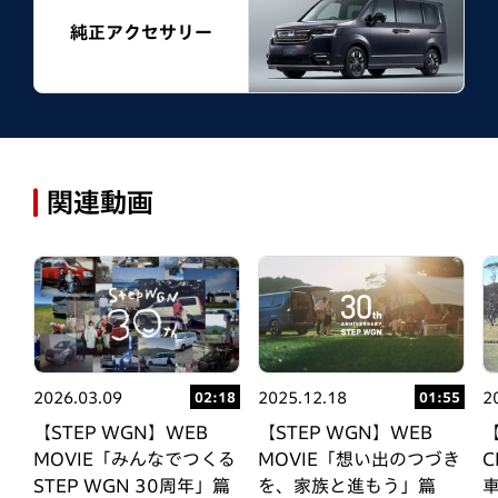
純正アクセサリー
関連動画
2026.03.09
2025.12.18
2
02:18
11
01:55
【STEP WGN】WEB
【STEP WGN】WEB
【
MOVIE「みんなでつくる
T
MOVIE「想い出のつづき
STEP WGN 30周年」篇
性
を、家族と進もう」篇