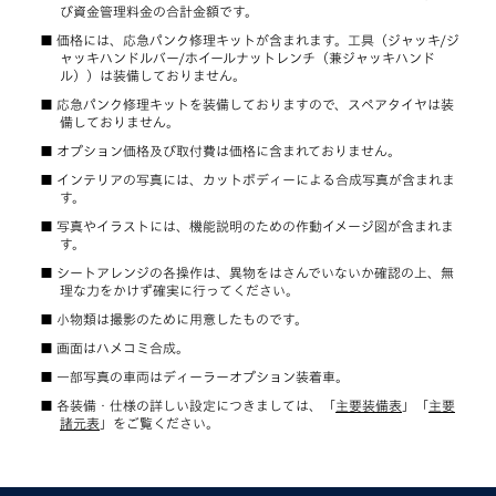
び資金管理料金の合計金額です。
価格には、応急パンク修理キットが含まれます。工具（ジャッキ/ジ
ャッキハンドルバー/ホイールナットレンチ（兼ジャッキハンド
ル））は装備しておりません。
応急パンク修理キットを装備しておりますので、スペアタイヤは装
備しておりません。
オプション価格及び取付費は価格に含まれておりません。
インテリアの写真には、カットボディーによる合成写真が含まれま
す。
写真やイラストには、機能説明のための作動イメージ図が含まれま
す。
シートアレンジの各操作は、異物をはさんでいないか確認の上、無
理な力をかけず確実に行ってください。
小物類は撮影のために用意したものです。
画面はハメコミ合成。
一部写真の車両はディーラーオプション装着車。
各装備・仕様の詳しい設定につきましては、「
主要装備表
」「
主要
諸元表
」をご覧ください。