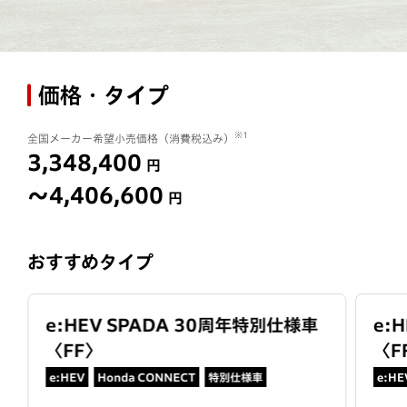
価格・タイプ
※1
全国メーカー希望小売価格（消費税込み）
3,348,400
円
〜4,406,600
円
おすすめタイプ
e:HEV SPADA 30周年特別仕様車
e:
〈
FF
〉
〈
F
e:HEV
Honda CONNECT
特別仕様車
e:HE