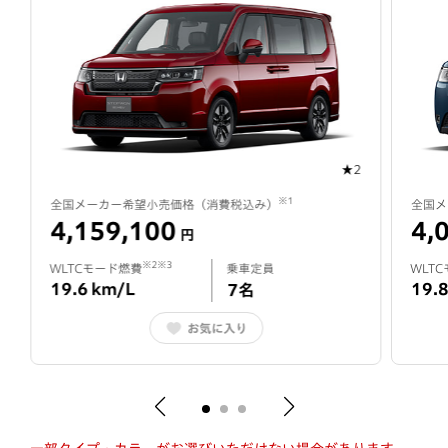
★2
※1
全国メーカー希望小売価格（
消費税込み
）
全国メ
4,159,100
4,
円
※2※3
WLTCモード燃費
乗車定員
WLT
19.6
km/L
19.
7
名
お気に入り