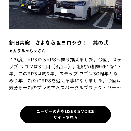
親子でステップワゴン
5台目のステップワゴン
新旧共演 さよなら＆ヨロシク！ 其の弐
ぱぱえもんさん
Nickさん
ｘカヲルっちｘさん
娘に子供が生まれ、ヴェゼルでは手狭になり、おじい
1997年に最初のステップワゴンを購入してから30年
この度、RP3からRP8へ乗り換えました。今回、ステ
ちゃんになった私が、20代の頃、LA-RF3に乗ってい
近く経ちました。今回のRP8で5台目のステップワゴ
ップ ワゴンは3代目（3台目）。初代の相棒RF1を17
たので、私の勧めと娘も子供の頃ステップワゴンで育
ンです。「こどもといっしょにどこいこう。」のコピ
年、このRP3は約9年、ステップ ワゴン30周年とな
ってるのもあり、他社のミニバンも色々ありますが1
ーに感化され、子育て時代をステップワゴンで過ごし
る今年、新たにRP8を迎える事になりました。今回は
択でした。2,000ccのハイブリッドで、走りがとても
ましたが、子供も皆自立し、そろそろ小さい車にしよ
気分も一新のプレミアムスパークルブラック・パール
良く、内装もSPADAですので合皮シートの7人乗…
うかと考えていたところ、孫が車好きなので、今度は
からプラチナホワイト・パール!!愛車の変化と…
「孫と…
ユーザーの声をUSER'S VOICE
サイトで見る