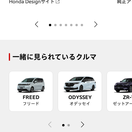
Honda Designサイト
純正ア
一緒に見られているクルマ
FREED
ODYSSEY
ZR-
フリード
オデッセイ
ゼットア