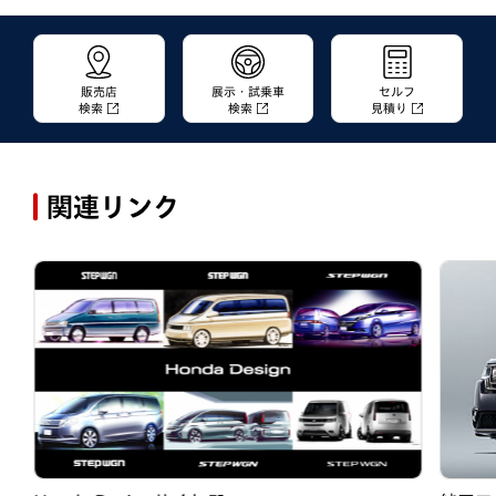
販売店
展示・試乗車
セルフ
検索
検索
見積り
関連リンク