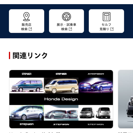
販売店
展示・試乗車
セルフ
検索
検索
見積り
関連リンク