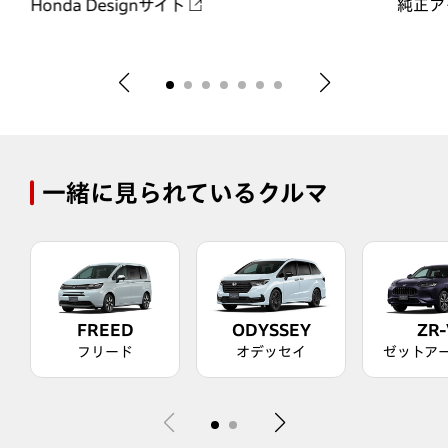
Honda Designサイト
純正ア
一緒に見られているクルマ
FREED
ODYSSEY
ZR-
フリード
オデッセイ
ゼットア