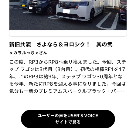
親子でステップワゴン
5台目のステップワゴン
新旧共演 さよなら＆ヨロシク！ 其の弐
ぱぱえもんさん
Nickさん
ｘカヲルっちｘさん
娘に子供が生まれ、ヴェゼルでは手狭になり、おじい
1997年に最初のステップワゴンを購入してから30年
この度、RP3からRP8へ乗り換えました。今回、ステ
ちゃんになった私が、20代の頃、LA-RF3に乗ってい
近く経ちました。今回のRP8で5台目のステップワゴ
ップ ワゴンは3代目（3台目）。初代の相棒RF1を17
たので、私の勧めと娘も子供の頃ステップワゴンで育
ンです。「こどもといっしょにどこいこう。」のコピ
年、このRP3は約9年、ステップ ワゴン30周年とな
ってるのもあり、他社のミニバンも色々ありますが1
ーに感化され、子育て時代をステップワゴンで過ごし
る今年、新たにRP8を迎える事になりました。今回は
択でした。2,000ccのハイブリッドで、走りがとても
ましたが、子供も皆自立し、そろそろ小さい車にしよ
気分も一新のプレミアムスパークルブラック・パール
良く、内装もSPADAですので合皮シートの7人乗…
うかと考えていたところ、孫が車好きなので、今度は
からプラチナホワイト・パール!!愛車の変化と…
「孫と…
ユーザーの声をUSER'S VOICE
サイトで見る