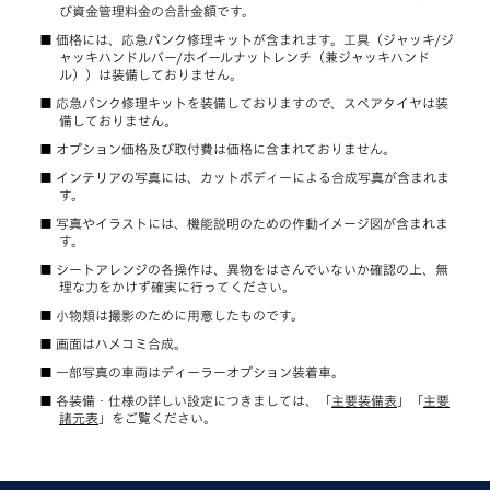
び資金管理料金の合計金額です。
価格には、応急パンク修理キットが含まれます。工具（ジャッキ/ジ
ャッキハンドルバー/ホイールナットレンチ（兼ジャッキハンド
ル））は装備しておりません。
応急パンク修理キットを装備しておりますので、スペアタイヤは装
備しておりません。
オプション価格及び取付費は価格に含まれておりません。
インテリアの写真には、カットボディーによる合成写真が含まれま
す。
写真やイラストには、機能説明のための作動イメージ図が含まれま
す。
シートアレンジの各操作は、異物をはさんでいないか確認の上、無
理な力をかけず確実に行ってください。
小物類は撮影のために用意したものです。
画面はハメコミ合成。
一部写真の車両はディーラーオプション装着車。
各装備・仕様の詳しい設定につきましては、「
主要装備表
」「
主要
諸元表
」をご覧ください。