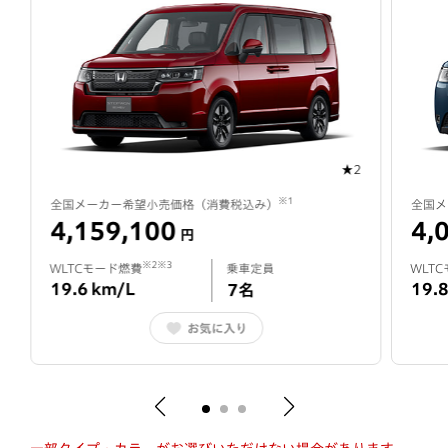
★2
※1
全国メーカー希望小売価格（
消費税込み
）
全国メ
4,159,100
4,
円
※2※3
WLTCモード燃費
乗車定員
WLT
19.6
km/L
19.
7
名
お気に入り