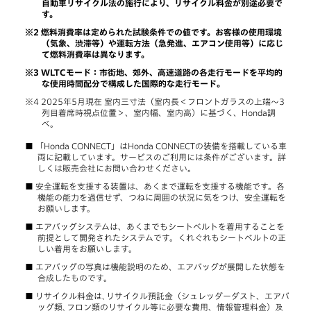
自動車リサイクル法の施行により、リサイクル料金が別途必要で
す。
燃料消費率は定められた試験条件での値です。お客様の使用環境
（気象、渋滞等）や運転方法（急発進、エアコン使用等）に応じ
て燃料消費率は異なります。
WLTCモード：市街地、郊外、高速道路の各走行モードを平均的
な使用時間配分で構成した国際的な走行モード。
2025年5月現在 室内三寸法（室内長＜フロントガラスの上端～3
列目着席時視点位置＞、室内幅、室内高）に基づく、Honda調
べ。
「Honda CONNECT」はHonda CONNECTの装備を搭載している車
両に記載しています。サービスのご利用には条件がございます。詳
しくは販売会社にお問い合わせください。
安全運転を支援する装置は、あくまで運転を支援する機能です。各
機能の能力を過信せず、つねに周囲の状況に気をつけ、安全運転を
お願いします。
エアバッグシステムは、あくまでもシートベルトを着用することを
前提として開発されたシステムです。くれぐれもシートベルトの正
しい着用をお願いします。
エアバッグの写真は機能説明のため、エアバッグが展開した状態を
合成したものです。
リサイクル料金は､リサイクル預託金（シュレッダーダスト、エアバ
ッグ類､フロン類のリサイクル等に必要な費用、情報管理料金）及