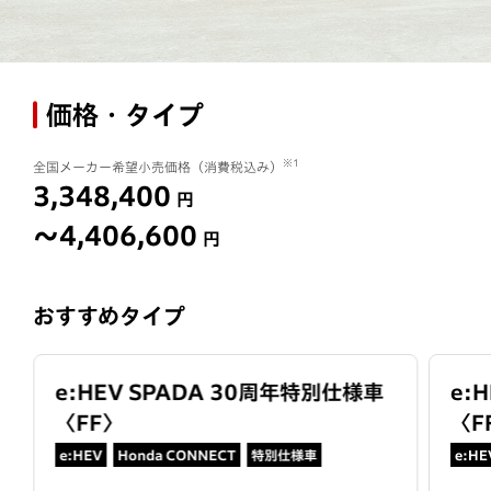
価格・タイプ
※1
全国メーカー希望小売価格（消費税込み）
3,348,400
円
〜4,406,600
円
おすすめタイプ
e:HEV SPADA 30周年特別仕様車
e:
〈
FF
〉
〈
F
e:HEV
Honda CONNECT
特別仕様車
e:HE