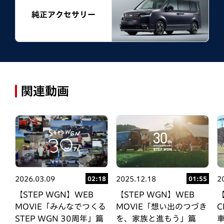
純正アクセサリー
関連動画
2026.03.09
2025.12.18
2
02:18
11
01:55
【STEP WGN】WEB
【STEP WGN】WEB
【
MOVIE「みんなでつくる
T
MOVIE「想い出のつづき
STEP WGN 30周年」篇
性
を、家族と進もう」篇