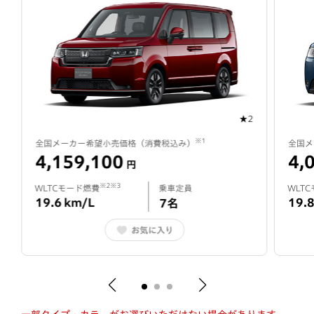
★2
※1
全国メーカー希望小売価格（
消費税込み
）
全国メ
4,159,100
4,
円
※2※3
WLTCモード燃費
乗車定員
WLT
19.6
km/L
19.
7
名
お気に入り