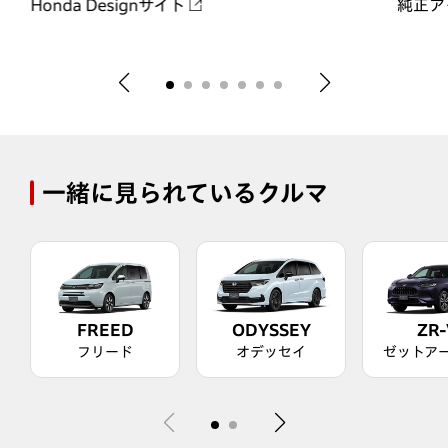
Honda Designサイト
純正ア
一緒に見られているクルマ
FREED
ODYSSEY
ZR-
フリード
オデッセイ
ゼットア