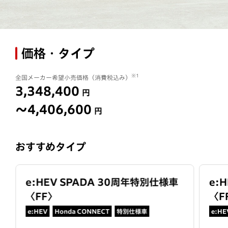
価格・タイプ
※1
全国メーカー希望小売価格（消費税込み）
3,348,400
円
〜4,406,600
円
おすすめタイプ
e:HEV SPADA 30周年特別仕様車
e:
〈
FF
〉
〈
F
e:HEV
Honda CONNECT
特別仕様車
e:HE