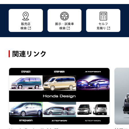
販売店
展示・試乗車
セルフ
検索
検索
見積り
関連リンク