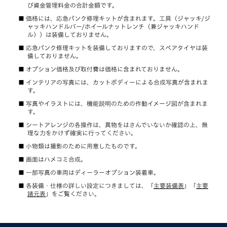
び資金管理料金の合計金額です。
価格には、応急パンク修理キットが含まれます。工具（ジャッキ/ジ
ャッキハンドルバー/ホイールナットレンチ（兼ジャッキハンド
ル））は装備しておりません。
応急パンク修理キットを装備しておりますので、スペアタイヤは装
備しておりません。
オプション価格及び取付費は価格に含まれておりません。
インテリアの写真には、カットボディーによる合成写真が含まれま
す。
写真やイラストには、機能説明のための作動イメージ図が含まれま
す。
シートアレンジの各操作は、異物をはさんでいないか確認の上、無
理な力をかけず確実に行ってください。
小物類は撮影のために用意したものです。
画面はハメコミ合成。
一部写真の車両はディーラーオプション装着車。
各装備・仕様の詳しい設定につきましては、「
主要装備表
」「
主要
諸元表
」をご覧ください。