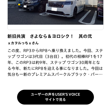
親子でステップワゴン
5台目のステップワゴン
新旧共演 さよなら＆ヨロシク！ 其の弐
ぱぱえもんさん
Nickさん
ｘカヲルっちｘさん
娘に子供が生まれ、ヴェゼルでは手狭になり、おじい
1997年に最初のステップワゴンを購入してから30年
この度、RP3からRP8へ乗り換えました。今回、ステ
ちゃんになった私が、20代の頃、LA-RF3に乗ってい
近く経ちました。今回のRP8で5台目のステップワゴ
ップ ワゴンは3代目（3台目）。初代の相棒RF1を17
たので、私の勧めと娘も子供の頃ステップワゴンで育
ンです。「こどもといっしょにどこいこう。」のコピ
年、このRP3は約9年、ステップ ワゴン30周年とな
ってるのもあり、他社のミニバンも色々ありますが1
ーに感化され、子育て時代をステップワゴンで過ごし
る今年、新たにRP8を迎える事になりました。今回は
択でした。2,000ccのハイブリッドで、走りがとても
ましたが、子供も皆自立し、そろそろ小さい車にしよ
気分も一新のプレミアムスパークルブラック・パール
良く、内装もSPADAですので合皮シートの7人乗…
うかと考えていたところ、孫が車好きなので、今度は
からプラチナホワイト・パール!!愛車の変化と…
「孫と…
ユーザーの声をUSER'S VOICE
サイトで見る