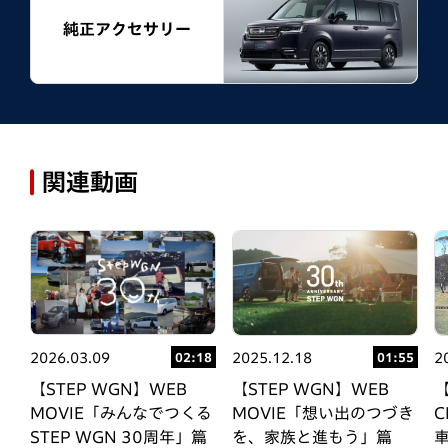
純正アクセサリー
関連動画
2026.03.09
2025.12.18
2
02:18
11
01:55
【STEP WGN】WEB
【STEP WGN】WEB
【
MOVIE「みんなでつくる
T
MOVIE「想い出のつづき
STEP WGN 30周年」篇
性
を、家族と進もう」篇