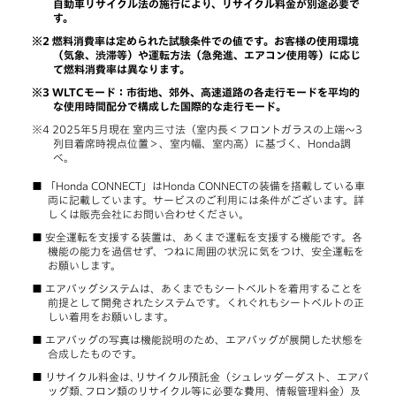
自動車リサイクル法の施行により、リサイクル料金が別途必要で
す。
燃料消費率は定められた試験条件での値です。お客様の使用環境
（気象、渋滞等）や運転方法（急発進、エアコン使用等）に応じ
て燃料消費率は異なります。
WLTCモード：市街地、郊外、高速道路の各走行モードを平均的
な使用時間配分で構成した国際的な走行モード。
2025年5月現在 室内三寸法（室内長＜フロントガラスの上端～3
列目着席時視点位置＞、室内幅、室内高）に基づく、Honda調
べ。
「Honda CONNECT」はHonda CONNECTの装備を搭載している車
両に記載しています。サービスのご利用には条件がございます。詳
しくは販売会社にお問い合わせください。
安全運転を支援する装置は、あくまで運転を支援する機能です。各
機能の能力を過信せず、つねに周囲の状況に気をつけ、安全運転を
お願いします。
エアバッグシステムは、あくまでもシートベルトを着用することを
前提として開発されたシステムです。くれぐれもシートベルトの正
しい着用をお願いします。
エアバッグの写真は機能説明のため、エアバッグが展開した状態を
合成したものです。
リサイクル料金は､リサイクル預託金（シュレッダーダスト、エアバ
ッグ類､フロン類のリサイクル等に必要な費用、情報管理料金）及