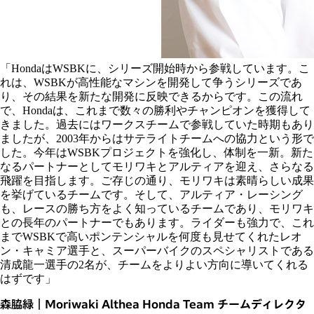
「HondaはWSBKに、シリーズ開始時から参戦しています。こ
れは、WSBKが高性能なマシンを開発して争うシリーズであ
り、その結果を新たな開発に反映できるからです。この流れ
で、Hondaは、これまで数々の勝利やチャンピオンを獲得して
きました。過去にはワークスチームで参戦していた時期もあり
ましたが、2003年からはサテライトチームへの協力という形で
した。今年はWSBKプロジェクトを強化し、体制を一新。新た
なるパートナーとしてモリワキとアルティアを迎え、さらなる
飛躍を目指します。ご存じの通り、モリワキは素晴らしい成果
を挙げているチームです。そして、アルティア・レーシング
も、レースの勝ち方をよく知っているチームであり、モリワキ
との長年のパートナーでもあります。ライダーも強力で、これ
までWSBKで高いポンテンシャルを何度も見せてくれたレオ
ン・キャミア選手と、スーパーバイクのスペシャリストである
清成龍一選手の2名が、チームをよりよい方向に導いてくれる
はずです」
森脇緑｜Moriwaki Althea Honda Team チームディレクタ