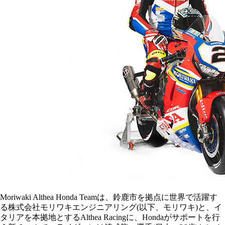
Moriwaki Althea Honda Teamは、鈴鹿市を拠点に世界で活躍す
る株式会社モリワキエンジニアリング(以下、モリワキ)と、イ
タリアを本拠地とするAlthea Racingに、Hondaがサポートを行