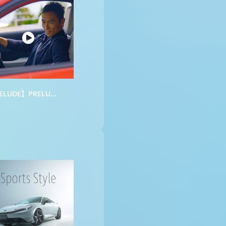
【PRELUDE】PRELUDEが奏でる新時代の序曲｜佐藤琢磨インプレッション動画