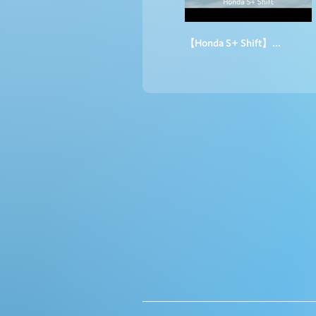
【Honda S+ Shift】WEB MOVIE「新しい世界線」篇 Long ver.