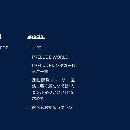
間
Special
ECT
+1℃
PRELUDE WORLD
PRELUDEレンタカー取
扱店一覧
連載 開発ストーリー 五
感に響く新たな感動“人
とクルマのシンクロ”を
求めて
選べるお支払いプラン