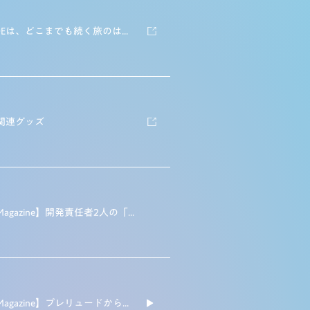
「PRELUDEは、どこまでも続く旅のはじまり」—カモフラージュラッピングに込めた想いとは
E関連グッズ
【Honda Magazine】開発責任者2人の「Honda SPORTS」とは？
【Honda Magazine】プレリュードから拡がるHOBBYの世界【トミカ編】vol.03