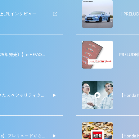
es 山上LPLインタビュー
【PRELUDE（2025年発売）】e:HEVの次世代技術「Honda S+ Shift」を初公開！
PRELUD
時代を先駆けてきたスペシャリティクーペ、PRELUDE
【Honda Magazine】プレリュードから拡がるHOBBYの世界【タミヤ編】vol.02