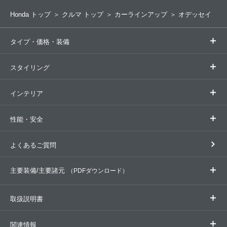
Honda トップ
クルマ トップ
カーラインアップ
オデッセイ
タイプ・価格・装備
タイプ一覧
スタイリング
デザイン・カラー
インテリア
デザイン・カラー
性能・安全
室内空間
走行性能
よくあるご質問
荷室・収納
予防安全性能
主要装備/主要諸元
（PDFダウンロード）
衝突安全性能
取扱説明書
主要装備表
主要諸元表
環境仕様書
燃費・環境性能
(約318KB)
(約321KB)
(約1,041KB)
オデッセイ
オデッセイ e:HEV
関連情報