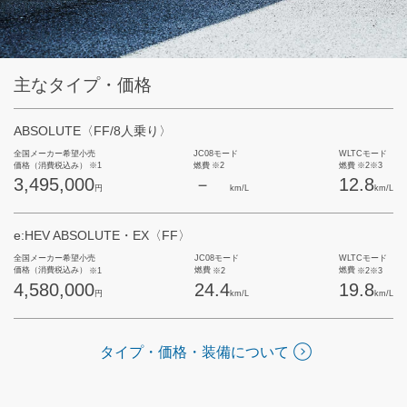
主なタイプ・価格
ABSOLUTE
〈FF/8人乗り〉
全国メーカー希望小売
JC08モード
WLTCモード
価格（消費税込み）
燃費
燃費
※1
※2
※2※3
3,495,000
－
12.8
円
km/L
km/L
e:HEV ABSOLUTE・EX
〈FF〉
全国メーカー希望小売
JC08モード
WLTCモード
価格（消費税込み）
燃費
燃費
※1
※2
※2※3
4,580,000
24.4
19.8
円
km/L
km/L
タイプ・価格・装備について