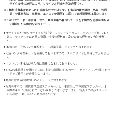
サイクル法の施行により、リサイクル料金が別途必要です。
※2 燃料消費率は定められた試験条件での値です。お客様の使用環境（気象、渋滞
等）や運転方法（急発進、エアコン使用等）に応じて燃料消費率は異なります。
※3 WLTCモード：市街地、郊外、高速道路の各走行モードを平均的な使用時間配分
で構成した国際的な走行モード。
■リサイクル料金は､リサイクル預託金（シュレッダーダスト、エアバッグ類､フロン
類のリサイクル等に必要な費用、情報管理料金）及び資金管理料金の合計金額で
す。
■価格には、応急パンク修理キット・標準工具・ジャッキが含まれます。
■応急パンク修理キットを装備しておりますので、スペアタイヤは装備しておりませ
ん｡
■オプション価格及び取付費は価格に含まれておりません。
■ETC2.0車載器を使用するには、別途決済用のETCカード、セットアップ作業（セッ
トアップ費用）が必要となります。
■写真には機能説明のためのイメージが含まれます。
■写真の車両の「燃費基準達成ステッカー」と「低排出ガス車認定ステッカー」は、
実際の車両には貼られていない場合がございます。また、写真上の当該ステッカー
の内容は、2021年3月末時点のものです。