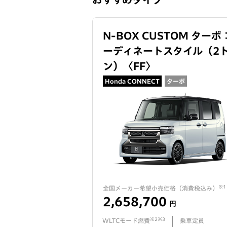
N-BOX CUSTOM ターボ 
ーディネートスタイル（2
ン）
〈
FF
〉
Honda CONNECT
ターボ
※1
全国メーカー希望小売価格（
消費税込み
）
2,658,700
円
※2※3
WLTCモード燃費
乗車定員