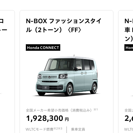
コ
N-BOX ファッションスタイ
N
トー
ル（2トーン）
〈
FF
〉
車 
ン
Honda CONNECT
Hon
※1
全国メーカー希望小売価格（
消費税込み
）
全国
1,928,300
2,
円
※2※3
WLTCモード燃費
乗車定員
WL