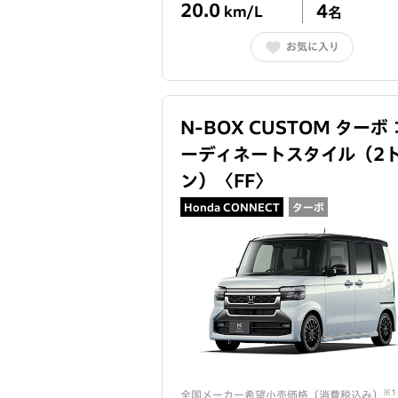
20.0
4
km/L
名
お気に入り
N-BOX CUSTOM ターボ 
ーディネートスタイル（2
ン）
〈
FF
〉
Honda CONNECT
ターボ
※1
全国メーカー希望小売価格（
消費税込み
）