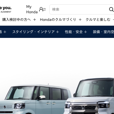
My
検索キーワード入力
Honda
購入検討中の方へ
Hondaのクルマづくり
クルマと楽しむ
格
スタイリング・
インテリア
性能・
安全
装備・
室内