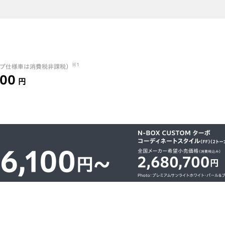
※1
プ仕様車は消費税非課税）
400
円