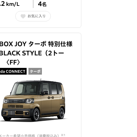
.2
4
km/L
名
お気に入り
-BOX JOY ターボ 特別仕様
BLACK STYLE（2トー
）
〈
FF
〉
da CONNECT
ターボ
※1
メーカー希望小売価格（
消費税込み
）