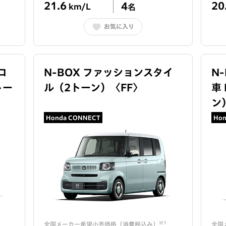
21.6
20
4
km/L
名
お気に入り
コ
N-BOX ファッションスタイ
N
トー
ル（2トーン）
〈
FF
〉
車 
ン
Honda CONNECT
Hon
※1
全国メーカー希望小売価格（
消費税込み
）
全国