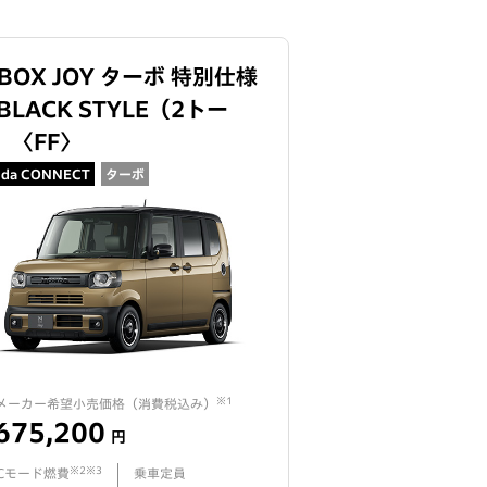
-BOX JOY ターボ 特別仕様
BLACK STYLE（2トー
）
〈
FF
〉
da CONNECT
ターボ
※1
メーカー希望小売価格（
消費税込み
）
675,200
円
※2※3
TCモード燃費
乗車定員