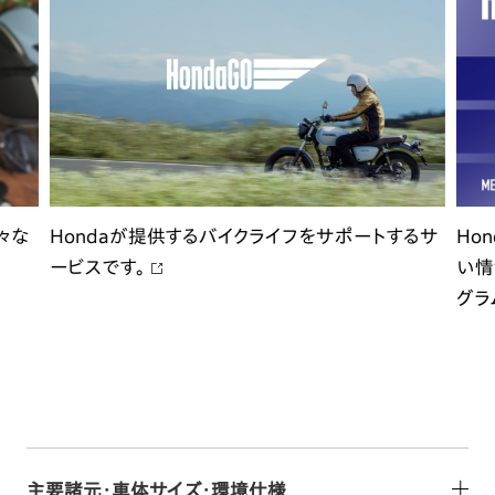
々な
Hondaが提供するバイクライフをサポートするサ
Ho
ービスです。
い情
グラ
主要諸元・車体サイズ・環境仕様