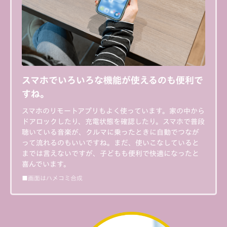
スマホでいろいろな機能が使えるのも便利で
すね。
スマホのリモートアプリもよく使っています。家の中から
ドアロックしたり、充電状態を確認したり。スマホで普段
聴いている音楽が、クルマに乗ったときに自動でつなが
って流れるのもいいですね。まだ、使いこなしていると
までは言えないですが、子どもも便利で快適になったと
喜んでいます。
■画面はハメコミ合成
私の充電