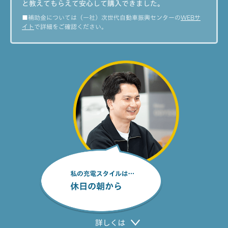
と教えてもらえて安心して購入できました。
■補助金については（一社）次世代自動車振興センターの
WEBサ
イト
で詳細をご確認ください。
私の充電