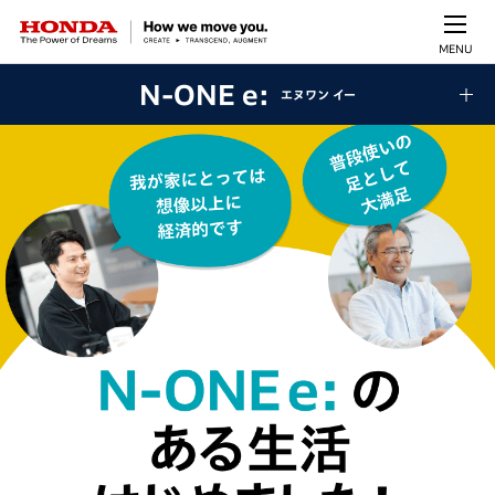
MENU
N-ONE e:
エヌワン イー
N-ONE e: のある生活はじめ
我が家にとっては想像以上に経済的です
普段使いの足として大満足
日々の生活がこんなに便利になるなんて！
クルマの残価も、EVのバッテリーも保証があるので安心です
スマホアプリ機能
みんなの充電スタイル
乗ってわかったこと