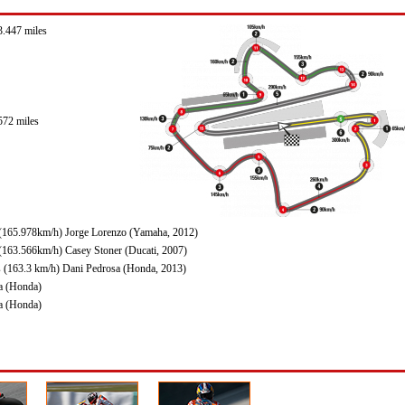
3.447 miles
572 miles
(165.978km/h) Jorge Lorenzo (Yamaha, 2012)
(163.566km/h) Casey Stoner (Ducati, 2007)
 (163.3 km/h) Dani Pedrosa (Honda, 2013)
a (Honda)
a (Honda)