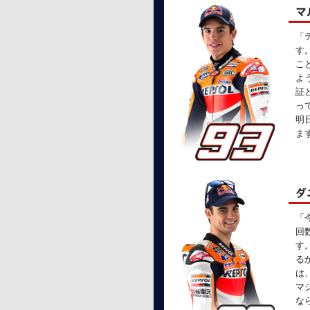
マ
「
す
こ
よ
証
っ
明
ま
ダ
「
回
す
る
は
マ
な