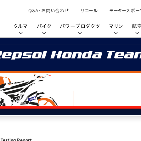
Q&A・お問い合わせ
リコール
モータースポー
クルマ
バイク
パワープロダクツ
マリン
航
購入検討中の方へ
取扱説明書/
カタログ閲覧
カタログ閲覧
モビリティロボット
バイクアプリ
パワープロダクツブランド
オーナーサポート
動画ギャラリー
HondaJet
パーツカタログ
販売店検索
Honda Total Care
UNI-ONE
HondaJet Sh
水上のカーボンニュートラル
取扱店検索
Honda Marine DNA
Service
HondaGO
「電動推進機」
展示・試乗車検索
アフターサービス
テクノロジー
世界のプロが選んだ Honda
セルフ見積り
Honda CONNECT
My Honda
 Testing Report