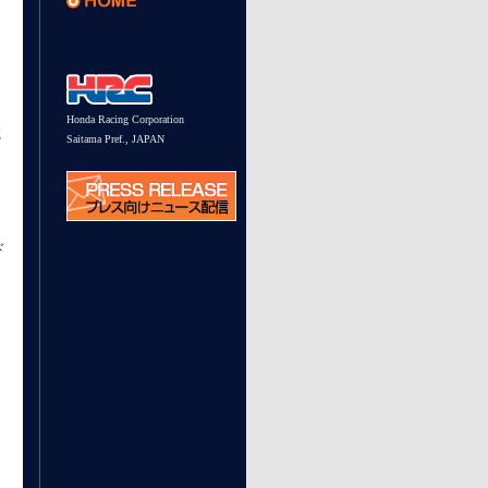
Honda Racing Corporation
に
Saitama Pref., JAPAN
ド