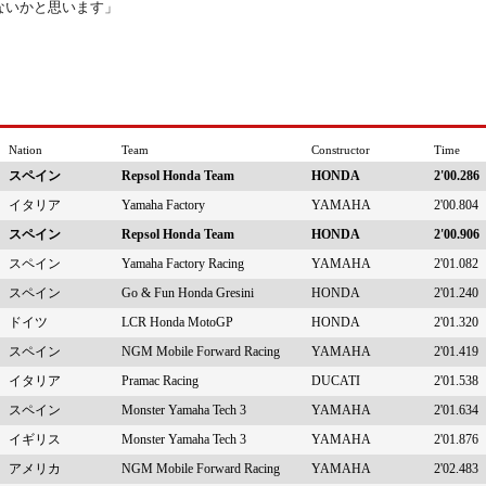
ないかと思います」
Nation
Team
Constructor
Time
スペイン
Repsol Honda Team
HONDA
2'00.286
イタリア
Yamaha Factory
YAMAHA
2'00.804
スペイン
Repsol Honda Team
HONDA
2'00.906
スペイン
Yamaha Factory Racing
YAMAHA
2'01.082
スペイン
Go & Fun Honda Gresini
HONDA
2'01.240
ドイツ
LCR Honda MotoGP
HONDA
2'01.320
スペイン
NGM Mobile Forward Racing
YAMAHA
2'01.419
イタリア
Pramac Racing
DUCATI
2'01.538
スペイン
Monster Yamaha Tech 3
YAMAHA
2'01.634
イギリス
Monster Yamaha Tech 3
YAMAHA
2'01.876
アメリカ
NGM Mobile Forward Racing
YAMAHA
2'02.483