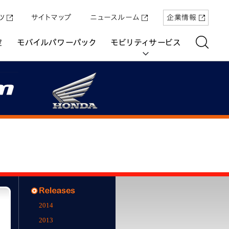
ツ
サイトマップ
ニュースルーム
企業情報
空
モバイルパワーパック
モビリティサービス
aring
「Super-ONE」を5月22日（金）に発売
原付一種の電動二輪パーソナルコミュ
パワープロダクツ
マリン
航空
航空
UNI-ONE
ーター「ICON e:」
2014
2013