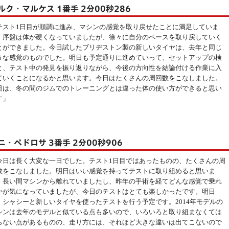
ルク・マルケス 1番手 2分00秒286
テスト1日目が順調に進み、マシンの感覚を取り戻せたことに満足していま
。序盤は体が硬くなっていましたが、徐々に自分のペースを取り戻していく
とができました。今日試したブリヂストン製の新しいタイヤは、去年と同じ
うな感覚のものでした。明日も予定通りに進めていって、セットアップの検
と、テスト中の発見を振り返りながら、今後の方向性を結論付ける作業に入
ていくことになるかと思います。今日はたくさんの周回数をこなしました。
日は、冬の間のジムでのトレーニングとは違った体の使い方ができると思い
す」
ニ・ペドロサ 3番手 2分00秒906
今日は長く大変な一日でした。テスト1日目ではあったものの、たくさんの周
数をこなしました。明日はいい感覚を持ってテストに取り組めると思いま
。長い間マシンから離れていましたし、昨年の手術を経てどんな感覚で乗れ
かが気になっていましたが、今日のテストはとても楽しかったです。明日
、シャシーと新しいタイヤを使ったテストを行う予定です。2014年モデルの
シンは去年のモデルと似ている点も多いので、いろいろと取り組まなくては
らない点があるものの、走り方には、それほど大きな違いは出てこないので