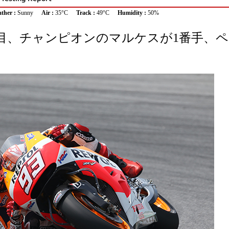
ther :
Sunny
Air :
35°C
Track :
49°C
Humidity :
50%
目、チャンピオンのマルケスが1番手、ペ