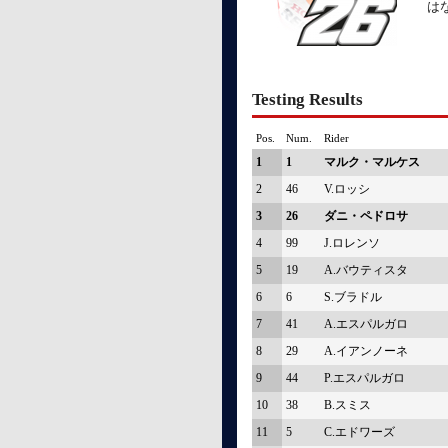
は
Testing Results
Pos.
Num.
Rider
1
1
マルク・マルケス
2
46
V.ロッシ
3
26
ダニ・ペドロサ
4
99
J.ロレンソ
5
19
A.バウティスタ
6
6
S.ブラドル
7
41
A.エスパルガロ
8
29
A.イアンノーネ
9
44
P.エスパルガロ
10
38
B.スミス
11
5
C.エドワーズ