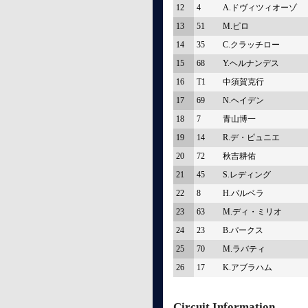
12
4
A.ドヴィツィオーゾ
13
51
M.ピロ
14
35
C.クラッチロー
15
68
Y.ヘルナンデス
16
T1
中須賀克行
17
69
N.ヘイデン
18
7
青山博一
19
14
R.デ・ピュニエ
20
72
秋吉耕佑
21
45
S.レディング
22
8
H.バルベラ
23
63
M.ディ・ミリオ
24
23
B.パークス
25
70
M.ラバティ
26
17
K.アブラハム
Circuit Information