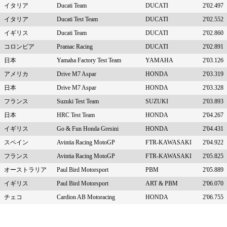
イタリア
Ducati Team
DUCATI
2'02.497
イタリア
Ducati Test Team
DUCATI
2'02.552
イギリス
Ducati Team
DUCATI
2'02.860
コロンビア
Pramac Racing
DUCATI
2'02.891
日本
Yamaha Factory Test Team
YAMAHA
2'03.126
アメリカ
Drive M7 Aspar
HONDA
2'03.319
日本
Drive M7 Aspar
HONDA
2'03.328
フランス
Suzuki Test Team
SUZUKI
2'03.893
日本
HRC Test Team
HONDA
2'04.267
イギリス
Go & Fun Honda Gresini
HONDA
2'04.431
スペイン
Avintia Racing MotoGP
FTR-KAWASAKI
2'04.922
フランス
Avintia Racing MotoGP
FTR-KAWASAKI
2'05.825
オーストラリア
Paul Bird Motorsport
PBM
2'05.889
イギリス
Paul Bird Motorsport
ART & PBM
2'06.070
チェコ
Cardion AB Motoracing
HONDA
2'06.755