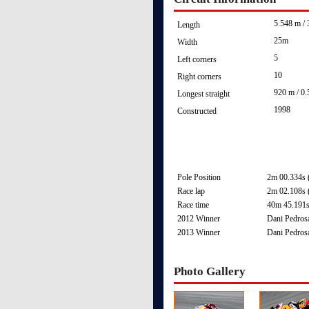
5.548 m / 
Length
25m
Width
5
Left corners
10
Right corners
920 m / 0.
Longest straight
1998
Constructed
Pole Position
2m 00.334s 
Race lap
2m 02.108s 
Race time
40m 45.191s
2012 Winner
Dani Pedros
2013 Winner
Dani Pedros
Photo Gallery