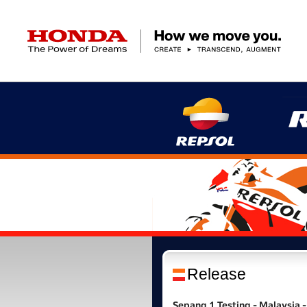
HONDA The Power of Dreams
クルマ
バイク
パワープロダクツ
マリン
航空
モバイルパワーパック
モビリティサービス
カーラインアップ
ラインアップ
耕うん機
ポータブル
HondaJet
クルマ
バイクレンタル
パワープロダクツ一覧
販売・修理店検索
航空エンジン
バイク
軽自動車
コンパクトカー
Honda ON
HondaGO BIKE
取扱店検索
発電機
ミドル
アクセサリー
無償修理情報
取扱説明書
RENTAL
ミニバン
SUV
Honda Monthly
Honda Dream
除雪機
ハイパワー
ライディングギア
取扱説明書
価格表
Owner
自転車
ネットワーク
ハッチバック・
スポーツ・セダン
EveryGo
SmaChari
Release
Sepang 1 Testing - Malaysia -