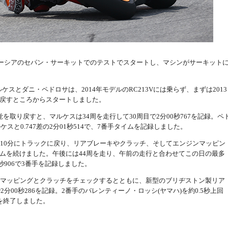
がマレーシアのセパン・サーキットでのテストでスタートし、マシンがサーキット
ルク・マルケスとダニ・ペドロサは、2014年モデルのRC213Vには乗らず、まずは2013
戻すところからスタートしました。
を取り戻すと、マルケスは34周を走行して30周目で2分00秒767を記録。ペ
ケスと0.747差の2分01秒514で、7番手タイムを記録しました。
時10分にトラックに戻り、リアブレーキやクラッチ、そしてエンジンマッピン
ムを続けました。午後には44周を走り、午前の走行と合わせてこの日の最多
秒906で3番手を記録しました。
ンマッピングとクラッチをチェックするとともに、新型のブリヂストン製リア
2分00秒286を記録。2番手のバレンティーノ・ロッシ(ヤマハ)を約0.5秒上回
を終了しました。