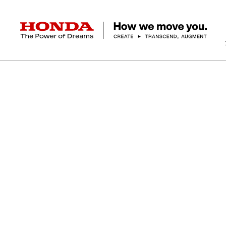
HONDA The Power of Dreams
クルマ
バイク
パワープロダクツ
マリン
航空
モバイルパワーパック
モビリティサービス
カーラインアップ
ラインアップ
耕うん機
ポータブル
HondaJet
クルマ
バイクレンタル
パワープロダクツ一覧
販売・修理店検索
航空エンジン
バイク
軽自動車
コンパクトカー
Honda ON
HondaGO BIKE
取扱店検索
発電機
ミドル
アクセサリー
無償修理情報
取扱説明書
RENTAL
ミニバン
SUV
Honda Monthly
Honda Dream
除雪機
ハイパワー
ライディングギア
取扱説明書
価格表
Owner
自転車
ネットワーク
ハッチバック・
スポーツ・セダン
EveryGo
SmaChari