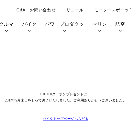
Q&A・お問い合わせ
リコール
モータースポーツ
クルマ
バイク
パワープロダクツ
マリン
航空
購入検討中の方へ
取扱説明書/
カタログ閲覧
カタログ閲覧
モビリティロボッ
バイクアプリ
パワープロダクツブランド
オーナーサポート
動画ギャラリー
HondaJet
パーツカタログ
ト
販売店検索
Honda Total Care
UNI-ONE
HondaJet Sha
水上のカーボンニュートラル
取扱店検索
Honda Marine DNA
Service
HondaGO
「電動推進機」
展示・試乗車検索
アフターサービス
テクノロジー
世界のプロが選んだ Honda
CB1100クーポンプレゼントは、
セルフ見積り
Honda CONNECT
2017年9月末日をもって終了いたしました。ご利用ありがとうございました。
My Honda
バイクトップページへもどる