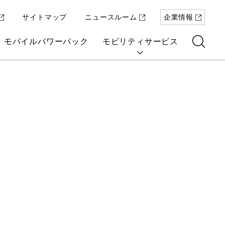
サイトマップ
ニュースルーム
企業情報
モバイルパワーパック
モビリティサービス
ring
「Super-ONE」を5月22日（金）に発
原付一種の電動二輪パーソナルコミュ
パワープロダクツ
マリン
航空
航空
UNI-ONE
売
ーター「ICON e:」