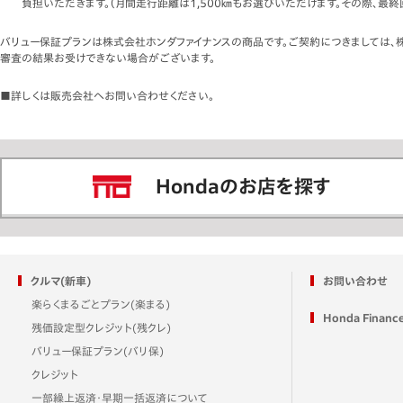
負担いただきます。（月間走行距離は1,500㎞もお選びいただけます。その際、最
バリュー保証プランは株式会社ホンダファイナンスの商品です。ご契約につきましては、
審査の結果お受けできない場合がございます。
■詳しくは販売会社へお問い合わせください。
Hondaのお店を探す
クルマ(新車)
お問い合わせ
楽らくまるごとプラン(楽まる)
Honda Financ
残価設定型クレジット(残クレ)
バリュー保証プラン(バリ保)
クレジット
一部繰上返済・早期一括返済について