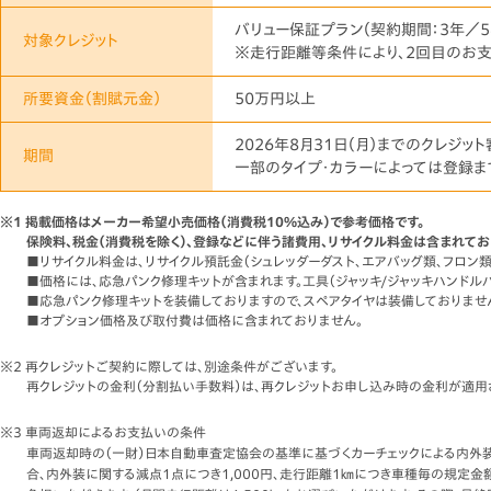
バリュー保証プラン（契約期間：3年／5
対象クレジット
※走行距離等条件により、2回目のお
所要資金
（割賦元金）
50万円以上
2026年8月31日（月）までのクレジッ
期間
一部のタイプ・カラーによっては登録
※1 掲載価格はメーカー希望小売価格（消費税10%込み）で参考価格です。
保険料、税金（消費税を除く）、登録などに伴う諸費用、リサイクル料金は含まれてお
■リサイクル料金は、リサイクル預託金（シュレッダーダスト、エアバッグ類、フロ
■価格には、応急パンク修理キットが含まれます。工具（ジャッキ/ジャッキハンドルバ
■応急パンク修理キットを装備しておりますので、スペアタイヤは装備しておりませ
■オプション価格及び取付費は価格に含まれておりません。
※2 再クレジットご契約に際しては、別途条件がございます。
再クレジットの金利（分割払い手数料）は、再クレジットお申し込み時の金利が適用
※3 車両返却によるお支払いの条件
車両返却時の（一財）日本自動車査定協会の基準に基づくカーチェックによる内外装
合、内外装に関する減点1点につき1,000円、走行距離1㎞につき車種毎の規