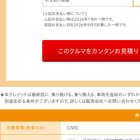
お支払い総額
【上記お支払い例について】
・上記お支払い例は2026年7月の一例です。
・初回お支払い月を2026年9月で計算した一例です。
このクルマをカンタンお見積り
★本クレジットは最終回に、乗り続ける、乗り換える、車両を返却のいずれか
別途定める条件がございますので、詳しくは販売会社へお問い合わせく
キ
対象車種
（新車のみ）
CIVIC