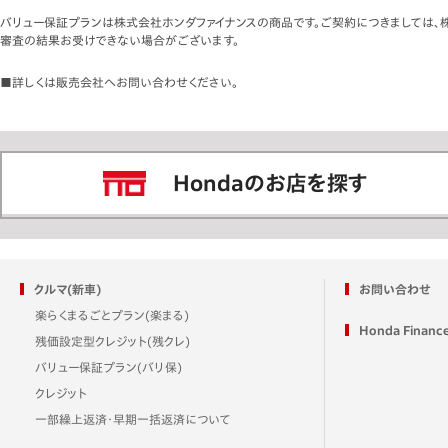
バリュー保証プランは株式会社ホンダファイナンスの商品です。ご契約につきましては、
審査の結果お受けできない場合がございます。
■詳しくは販売会社へお問い合わせください。
Hondaのお店を探す
クルマ(新車)
お問い合わせ
楽らくまるごとプラン(楽まる)
Honda Financ
残価設定型クレジット(残クレ)
バリュー保証プラン(バリ保)
クレジット
一部繰上返済・早期一括返済について