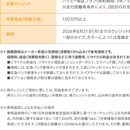
バリュー保証プラン（契約期間：3年／5
対象クレジット
※走行距離等条件により、2回目のお
所要資金
（割賦元金）
100万円以上
2026年8月31日（月）までのクレジッ
期間
一部のタイプ、カラーによっては登録ま
※1 掲載価格はメーカー希望小売価格（消費税10%込み）で参考価格です。
保険料、税金（消費税を除く）、登録などに伴う諸費用、リサイクル料金は含まれてお
■リサイクル料金は、リサイクル預託金（シュレッダーダスト、エアバッグ類、フロ
■価格には、応急パンク修理キットが含まれます。工具（ジャッキ/ジャッキハンドルバ
■応急パンク修理キットを装備しておりますので、スペアタイヤは装備しておりませ
■オプション価格及び取付費は価格に含まれておりません。
※2 再クレジットご契約に際しては、別途条件がございます。
再クレジットの金利（分割払い手数料）は、再クレジットお申し込み時の金利が適用
※3 車両返却によるお支払いの条件
車両返却時の（一財）日本自動車査定協会の基準に基づくカーチェックによる内外装
合、内外装に関する減点1点につき1,000円、走行距離1㎞につき車種毎の規
負担いただきます。（月間走行距離は1,500㎞もお選びいただけます。その際、最