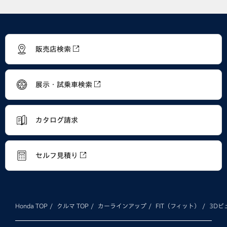
販売店検索
展示・試乗車検索
カタログ請求
セルフ見積り
Honda TOP
クルマ TOP
カーラインアップ
FIT（フィット）
3Dビ