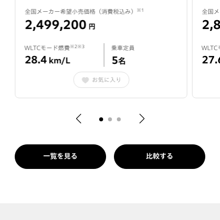
※1
全国メーカー希望小売価格（消費税込み）
全国メ
2,499,200
2,
円
※2※3
WLTCモード燃費
乗車定員
WLT
28.4
27.
5
km/L
名
お気に入り
一覧を見る
比較する