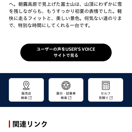
ィットの良さがジワジワと伝わってきて、乗る人の事
際に、加速と取り回しの良さを感じていたフィットを
へ。朝霧高原で見上げた富士山は、山頂にわずかに雪
をよく考えて作られているんだな、という事を実感し
購入することにしました。代車で乗ったのはe:HEVの
を残しながらも、もうすっかり初夏の表情でした。軽
ています。現行型のコンセプトである「心地良い」と
CROSSTARでしたが、走りにも拘りたかったので
快に走るフィットと、美しい景色。何気ない道のりま
いうのはこういう事なんですね！個人的にお気に入り
e:HEVのRSを選択。納車された翌週末には、早速、
で、特別な時間にしてくれる一台です。
なのは「スレートグレー・パール」のボディカラー
奥大井へドライブに出発。「標高の高い場所ならまだ
と、グレーにイ…
桜…
ユーザーの声をUSER'S VOICE
サイトで見る
販売店
展示・試乗車
セルフ
検索
検索
見積り
関連リンク