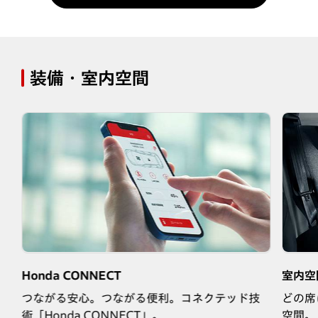
装備・室内空間
Honda CONNECT
室内空
席
つながる安心。つながる便利。コネクテッド技
どの席
術「Honda CONNECT」。
空間。