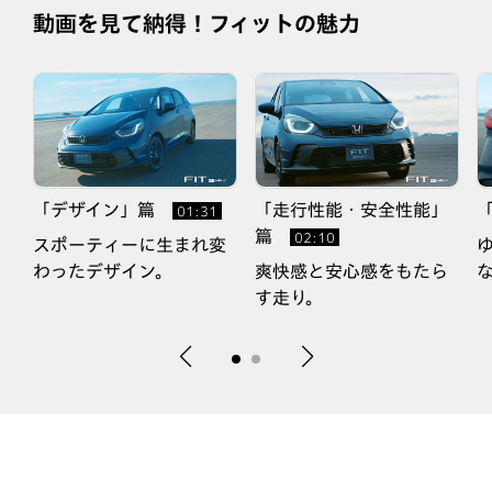
動画を見て納得！フィットの魅力
「デザイン」篇
「走行性能・安全性能」
01:31
篇
02:10
的
スポーティーに生まれ変
わったデザイン。
爽快感と安心感をもたら
す走り。