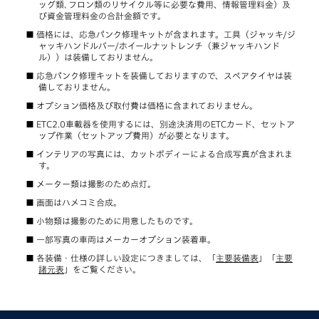
ッグ類､フロン類のリサイクル等に必要な費用、情報管理料金）及
び資金管理料金の合計金額です。
価格には、応急パンク修理キットが含まれます。工具（ジャッキ/ジ
ャッキハンドルバー/ホイールナットレンチ（兼ジャッキハンド
ル））は装備しておりません。
応急パンク修理キットを装備しておりますので、スペアタイヤは装
備しておりません。
オプション価格及び取付費は価格に含まれておりません。
ETC2.0車載器を使用するには、別途決済用のETCカード、セットア
ップ作業（セットアップ費用）が必要となります。
インテリアの写真には、カットボディーによる合成写真が含まれま
す。
メーター類は撮影のため点灯。
画面はハメコミ合成。
小物類は撮影のために用意したものです。
一部写真の車両はメーカーオプション装着車。
各装備・仕様の詳しい設定につきましては、「
主要装備表
」「
主要
諸元表
」をご覧ください。