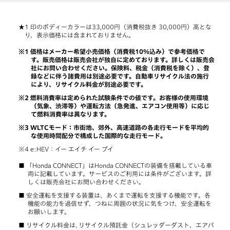
印のボディーカラーは33,000円（消費税抜き 30,000円）高とな
り、表示価格には含まれておりません。
価格はメーカー希望小売価格（消費税10％込み）で参考価格で
す。販売価格は販売会社が独自に定めております。詳しくは販売会
社にお問い合わせください。保険料、税金（消費税を除く）、登
録などに伴う諸費用は別途必要です。自動車リサイクル法の施行
により、リサイクル料金が別途必要です。
燃料消費率は定められた試験条件での値です。お客様の使用環境
（気象、渋滞等）や運転方法（急発進、エアコン使用等）に応じ
て燃料消費率は異なります。
WLTCモード：市街地、郊外、高速道路の各走行モードを平均的
な使用時間配分で構成した国際的な走行モード。
e:HEV：イー エイチ イー ブイ
「Honda CONNECT」はHonda CONNECTの装備を搭載している車
両に記載しています。サービスのご利用には条件がございます。詳
しくは販売会社にお問い合わせください。
安全運転を支援する装置は、あくまで運転を支援する機能です。各
機能の能力を過信せず、つねに周囲の状況に気をつけ、安全運転を
お願いします。
リサイクル料金は､リサイクル預託金（シュレッダーダスト、エアバ