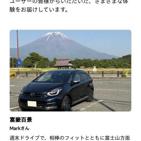
ユーザーの皆様からいただいた、さまざまな体
験をお届けしています。
納車されてから3年！
RSとはじめての桜
富嶽百景
takeタケさん
ケイさん
Markさん
納車されてから3年が経ちました。乗れば乗るほどフ
この春車を買い替えることになり、以前代車で乗った
週末ドライブで、相棒のフィットとともに富士山方面