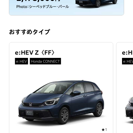
おすすめタイプ
e:HEV Z
〈
FF
〉
e:H
e:HEV
Honda CONNECT
e:HE
★1