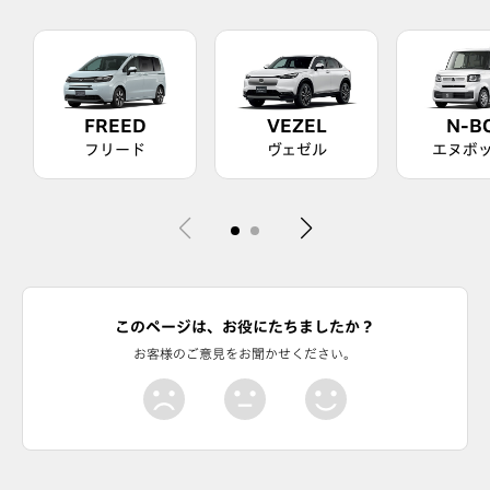
FREED
VEZEL
N-B
フリード
ヴェゼル
エヌボ
このページは、お役にたちましたか？
お客様のご意見をお聞かせください。