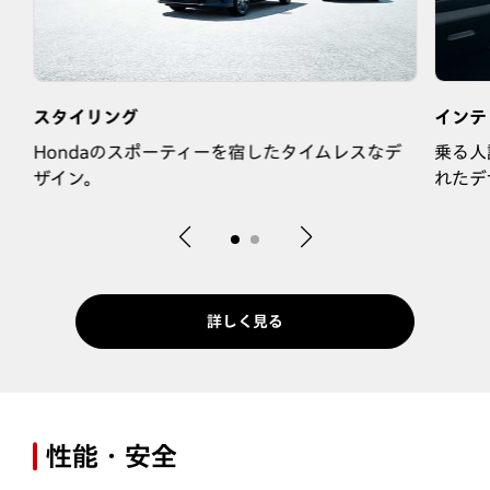
スタイリング
インテ
Hondaのスポーティーを宿したタイムレスなデ
乗る人
ザイン。
れたデ
詳しく見る
性能・安全