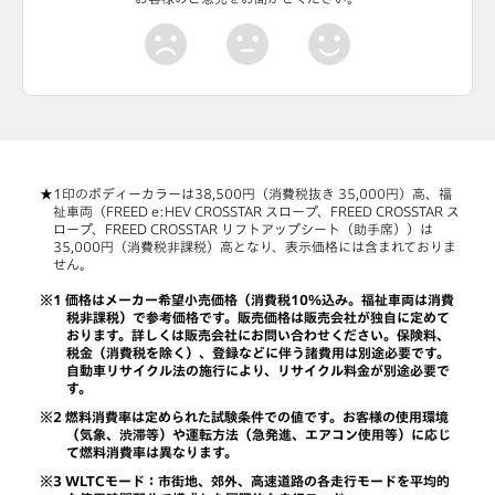
印のボディーカラーは38,500円（消費税抜き 35,000円）高、福
祉車両（FREED e:HEV CROSSTAR スロープ、FREED CROSSTAR ス
ロープ、FREED CROSSTAR リフトアップシート（助手席））は
35,000円（消費税非課税）高となり、表示価格には含まれておりま
せん。
価格はメーカー希望小売価格（消費税10％込み。福祉車両は消費
税非課税）で参考価格です。販売価格は販売会社が独自に定めて
おります。詳しくは販売会社にお問い合わせください。保険料、
税金（消費税を除く）、登録などに伴う諸費用は別途必要です。
自動車リサイクル法の施行により、リサイクル料金が別途必要で
す。
燃料消費率は定められた試験条件での値です。お客様の使用環境
（気象、渋滞等）や運転方法（急発進、エアコン使用等）に応じ
て燃料消費率は異なります。
WLTCモード：市街地、郊外、高速道路の各走行モードを平均的