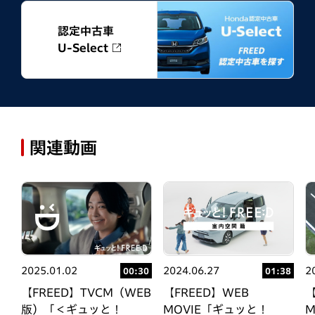
認定中古車
U-Select
関連動画
2025.01.02
2024.06.27
2
37
00:30
01:38
【FREED】TVCM（WEB
【FREED】WEB
【
版）「＜ギュッと！
MOVIE「ギュッと！
M