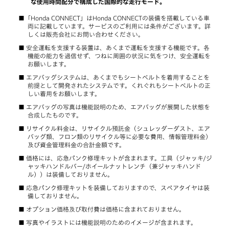
な使用時間配分で構成した国際的な走行モード。
「Honda CONNECT」はHonda CONNECTの装備を搭載している車
両に記載しています。サービスのご利用には条件がございます。詳
しくは販売会社にお問い合わせください。
安全運転を支援する装置は、あくまで運転を支援する機能です。各
機能の能力を過信せず、つねに周囲の状況に気をつけ、安全運転を
お願いします。
エアバッグシステムは、あくまでもシートベルトを着用することを
前提として開発されたシステムです。くれぐれもシートベルトの正
しい着用をお願いします。
エアバッグの写真は機能説明のため、エアバッグが展開した状態を
合成したものです。
リサイクル料金は、リサイクル預託金（シュレッダーダスト、エア
バッグ類、フロン類のリサイクル等に必要な費用、情報管理料金）
及び資金管理料金の合計金額です。
価格には、応急パンク修理キットが含まれます。工具（ジャッキ/ジ
ャッキハンドルバー/ホイールナットレンチ（兼ジャッキハンド
ル））は装備しておりません。
応急パンク修理キットを装備しておりますので、スペアタイヤは装
備しておりません。
オプション価格及び取付費は価格に含まれておりません。
写真やイラストには機能説明のためのイメージが含まれます。