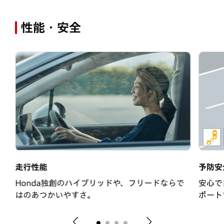
性能・安全
走行性能
予防安
Honda独創のハイブリッドや、フリードならで
安心で
はのあつかいやすさ。
ポート