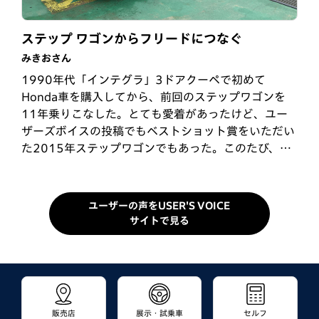
もうすぐ中学生の夏休み
利尻山と一周ドライブ
ステップ ワゴンからフリードにつなぐ
いたさん
えっちゃんさん
みきおさん
コンパクトサイズで取り回しが楽なのに、車内は大容
登山や写真撮影などで車中泊することがあるので、後
1990年代「インテグラ」3ドアクーペで初めて
量スペース。普段使いから、アウトドアの趣味まで活
部座席がフラットになり、アウトドアにぴったりなフ
Honda車を購入してから、前回のステップワゴンを
躍しています。夏の3連休、6年生の孫娘といつもの高
リード CROSSTARを購入しました。今回は、利尻山
11年乗りこなした。とても愛着があったけど、ユー
原と海へ。もうすぐ中学生、来年の夏は別行動かな。
登山のために利尻のキャンプ場で車中泊しました。車
ザーズボイスの投稿でもベストショット賞をいただい
お伊勢参り・シーカヤック・ビッグマルシェ巡り・高
内も広々、快適に車中泊ができました♪
た2015年ステップワゴンでもあった。このたび、新
原プール・昆虫観察・花火。毎度のパターンで、ジイ
型フリード（GT）になり、はじめてガソリンからハイ
ジの12年…
ブリッド…
ユーザーの声をUSER'S VOICE
サイトで見る
販売店
展示・試乗車
セルフ