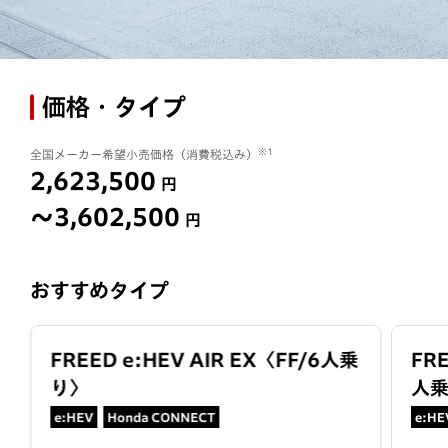
価格・タイプ
※1
全国メーカー希望小売価格（消費税込み）
2,623,500
円
〜3,602,500
円
おすすめタイプ
FREED e:HEV AIR EX
〈
FF/6人乗
FR
り
〉
人
e:HEV
Honda CONNECT
e:HE