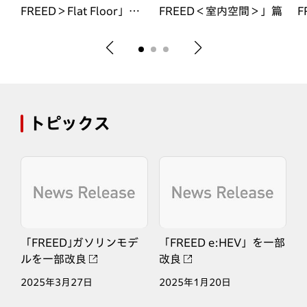
ス
FREED＞Flat Floor」篇
FREED＜室内空間＞」篇
F
30秒（2024-2025 日本
カー・オブ・ザ・イヤー
受賞）
トピックス
「FREED｣ガソリンモデ
「FREED e:HEV」を一部
ルを一部改良
改良
2025年3月27日
2025年1月20日