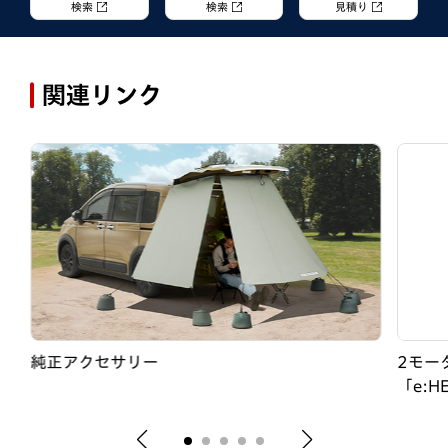
検索
検索
見積り
関連リンク
純正アクセサリー
2モー
「e:H