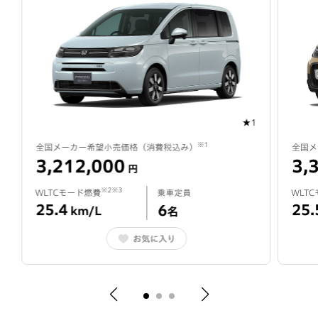
★1
※1
全国メーカー希望小売価格（
消費税込み
）
全国メ
3,212,000
3,
円
※2※3
WLTCモード燃費
乗車定員
WLT
25.4
25.
6
km/L
名
お気に入り