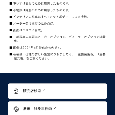
車いすは撮影のために用意したものです。
小物類は撮影のために用意したものです。
インテリアの写真はすべてカットボディーによる撮影。
メーター類は撮影のため点灯。
画面はハメコミ合成。
一部写真の車両はメーカーオプション、ディーラーオプション装着
車。
画像は2024年6月時点のものです。
各装備・仕様の詳しい設定につきましては、「
主要装備表
」「
主要
諸元表
」をご覧ください。
販売店検索
展示・試乗車検索