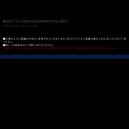
表示タイプ：e:HEV CROSSTAR（FF/5人乗り）
デザートベージュ・パール
■仕様ならびに装備は予告なく変更することがあります。またタイプにより装備は異なります。あらかじめご了承
ください。
■詳しくは販売会社にお問い合わせください。
一部タイプ・カラーがお選びいただけない場合があります。詳しくは販売会社にお問い合わせください。
販売店検索
展示・試乗車検索
カタログ請求