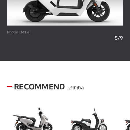
Photo：EM1 e:
5
/
9
RECOMMEND
おすすめ