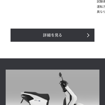
試験
運転
異なり
詳細を見る