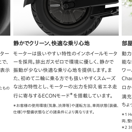
静かでクリーン、快適な乗り心地
部屋
ター
モーターは扱いやすい特性のインホイールモータ
動力
で、
ーを採用。排出ガスゼロで環境に優しく、静かで
能なH
く表示
振動が少ない快適な乗り心地を提供します。ま
ワーパ
た、初めて二輪に乗る方でも扱いやすくスムーズ
Cha
な出力特性とし、モーターの出力を抑え省エネ走
ロか
たもの
＊
行に寄与するECONモード
を搭載しています。
満充
ちょ
＊お客様の使用環境（気象、渋滞等）や運転方法、車両状態（装備、
仕様）や整備状態などの諸条件により異なります。
＊1 H
両、
＊2 