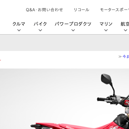
Q&A・お問い合わせ
リコール
モータースポー
クルマ
バイク
パワープロダクツ
マリン
航
≫
今
す。
購入検討中の方へ
取扱説明書/
カタログ閲覧
カタログ閲覧
モビリティロボット
バイクアプリ
パワープロダクツブランド
オーナーサポート
動画ギャラリー
HondaJet
パーツカタログ
販売店検索
Honda Total Care
UNI-ONE
HondaJet Sh
水上のカーボンニュートラル
取扱店検索
Honda Marine DNA
Service
HondaGO
「電動推進機」
展示・試乗車検索
アフターサービス
テクノロジー
世界のプロが選んだ Honda
セルフ見積り
Honda CONNECT
My Honda