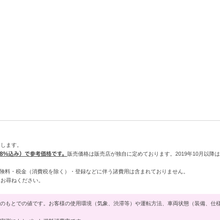
けします。
8%込み）で参考価格です。
販売価格は販売店が独自に定めております。2019年10月以降
険料・税金（消費税を除く）・登録などに伴う諸費用は含まれておりません。
クにお尋ねください。
のもとでの値です。お客様の使用環境（気象、渋滞等）や運転方法、車両状態（装備、仕