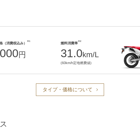
※1
※2
格（消費税込み）
燃料消費率
,000
31.0
円
km/L
(60km/h定地燃費値)
タイプ・価格について
ス