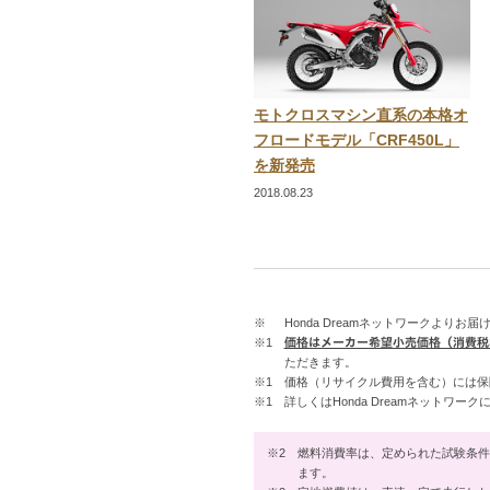
モトクロスマシン直系の本格オ
フロードモデル「CRF450L」
を新発売
2018.08.23
※
Honda Dreamネットワークよりお届
※1
価格はメーカー希望小売価格（消費税
ただきます。
※1
価格（リサイクル費用を含む）には保
※1
詳しくはHonda Dreamネットワー
※2
燃料消費率は、定められた試験条件
ます。