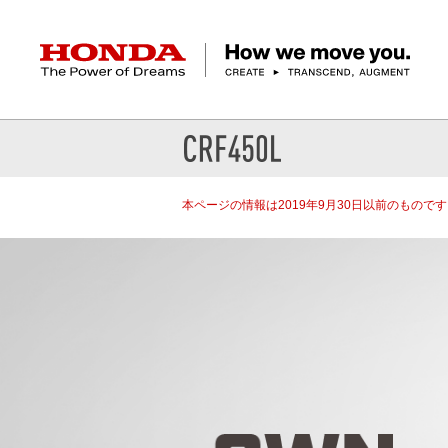
HONDA The Power of Dreams
クルマ
バイク
パワープロダクツ
マリン
航空
モバイルパワーパック
モビリティサービス
本ページの情報は2019年9月30日以前のもので
カーラインアップ
ラインアップ
耕うん機
ポータブル
HondaJet
クルマ
バイクレンタル
パワープロダクツ一覧
販売・修理店検索
航空エンジン
バイク
軽自動車
コンパクトカー
Honda ON
HondaGO BIKE
取扱店検索
発電機
ミドル
アクセサリー
無償修理情報
取扱説明書
RENTAL
ミニバン
SUV
Honda Monthly
Honda Dream
除雪機
ハイパワー
ライディングギア
取扱説明書
価格表
Owner
自転車
ネットワーク
ハッチバック・
スポーツ・セダン
EveryGo
SmaChari