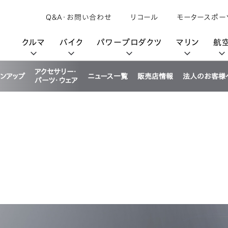
Q&A・お問い合わせ
リコール
モータースポー
クルマ
バイク
パワープロダクツ
マリン
航
アクセサリー・
インアップ
ニュース一覧
販売店情報
法人のお客様
パーツ・ウェア
購入検討中の方へ
取扱説明書/
カタログ閲覧
カタログ閲覧
モビリティロボット
バイクアプリ
パワープロダクツブランド
オーナーサポート
動画ギャラリー
HondaJet
パーツカタログ
販売店検索
Honda Total Care
UNI-ONE
HondaJet Sh
水上のカーボンニュートラル
取扱店検索
Honda Marine DNA
Service
HondaGO
「電動推進機」
展示・試乗車検索
アフターサービス
テクノロジー
世界のプロが選んだ Honda
セルフ見積り
Honda CONNECT
My Honda