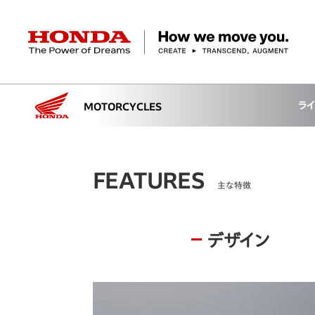
HONDA The Power of Dreams
ラ
MOTORCYCLES
クルマ
バイク
パワープロダクツ
マリン
航空
モバイルパワーパック
モビリティサービス
カーラインアップ
ラインアップ
耕うん機
ポータブル
HondaJet
クルマ
バイクレンタル
パワープロダクツ一覧
販売・修理店検索
航空エンジン
バイク
軽自動車
FEATURES
コンパクトカー
Honda ON
HondaGO BIKE
取扱店検索
発電機
ミドル
アクセサリー
無償修理情報
取扱説明書
主な特徴
RENTAL
ミニバン
SUV
Honda Monthly
Honda Dream
除雪機
ハイパワー
ライディングギア
取扱説明書
価格表
Owner
自転車
ネットワーク
ハッチバック・
デザイン
スポーツ・セダン
EveryGo
SmaChari