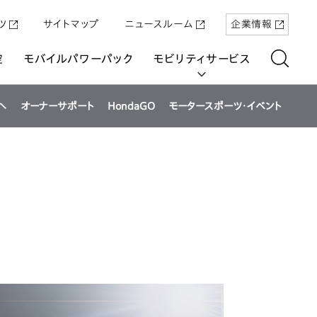
ツ
サイトマップ
ニュースルーム
企業情報
空
モバイルパワーパック
モビリティサービス
へ
オーナーサポート
HondaGO
モータースポーツ・イベント
aring
「Super-ONE」を5月22日（金）に発売
原付一種の電動二輪パーソナルコ
パワープロダクツ
マリン
航空
航空
UNI-ONE
ミューター「ICON e:」