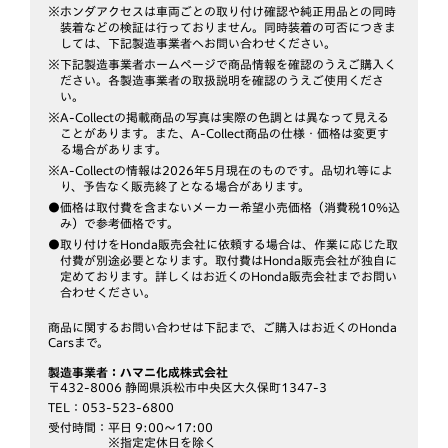
※ホンダアクセスは車両ごとの取り付け確認や純正用品との同時
装着などの検証は行っておりません。同時装着の可否につきま
しては、下記製造事業者へお問い合わせください。
※下記製造事業者ホームページで商品情報を確認のうえご購入く
ださい。各製造事業者の取扱説明を確認のうえご使用くださ
い。
※A-Collectの掲載商品の写真は実際の色調とは異なって見える
ことがあります。また、A-Collect商品の仕様・価格は変更す
る場合があります。
※A-Collectの情報は2026年5月現在のものです。品切れ等によ
り、予告なく販売終了となる場合があります。
●価格は取付費を含まないメーカー希望小売価格（消費税10％込
み）で参考価格です。
●取り付けをHonda販売会社に依頼する場合は、作業に応じた取
付費が別途必要となります。取付費はHonda販売会社が独自に
定めております。詳しくはお近くのHonda販売会社までお問い
合わせください。
商品に関するお問い合わせは下記まで、ご購入はお近くのHonda
Carsまで。
製造事業者：ハマニ化成株式会社
〒432-8006 静岡県浜松市中央区大久保町1347-3
TEL：053-523-6800
受付時間：
平日 9:00～17:00
※指定定休日を除く