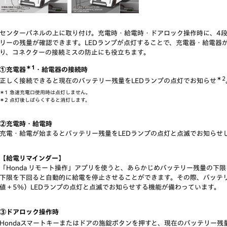
センターパネルの上に取り付け。充電時・給電時・ドアロック操作時に、4段
リーの残量が確認できます。LEDランプが点灯することで、充電器・給電器
り、コネクターの接続ミスの防止にも役立ちます。
＊1
①充電器
・給電器の接続時
＊2
正しく接続できると現在のバッテリー残量をLEDランプの点灯でお知らせ
＊1 急速充電口使用時は点灯しません。
＊2 点灯後しばらくすると消灯します。
②充電時・給電時
充電・給電が始まるとバッテリー残量をLEDランプの点灯と点滅でお知らせ
【給電リマインダー】
「Honda リモート操作」アプリを使うと、あらかじめバッテリー残量の下
下限を下回ると自動的に給電を停止させることができます。その際、バッテ
値＋5％）LEDランプの点灯と点滅でお知らせする機能が備わっています。
③ドアロック操作時
Hondaスマートキーまたはドアの施錠ボタンを押すと、現在のバッテリー残