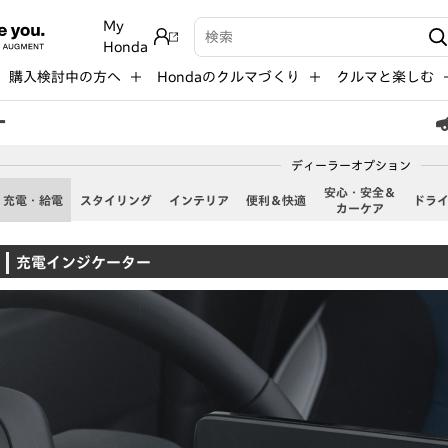
My
検索キーワード入力
Honda
購入検討中の方へ
Hondaのクルマづくり
クルマと楽しむ
ー
ディーラーオプション
安心・安全＆
充電・給電
スタイリング
インテリア
便利＆快適
ドラ
カーケア
充電インジケーター