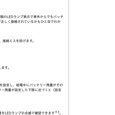
階のLEDランプ表示で車外からでもバッテ
が正しく接続されているかもひと目でわか
。接続ミスを防げます。
します。
限を設定し、給電中にバッテリー残量がその
リー残量が設定した下限に近づくと（設定
＊3
量をLEDランプの点滅で確認できます
。