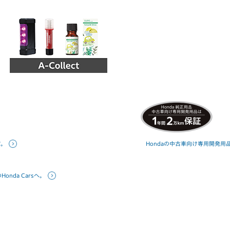
す。
Hondaの中古車向け専用開発用
nda Carsへ。