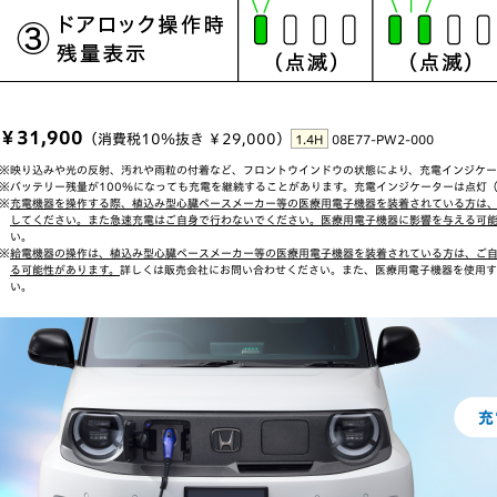
￥31,900
（消費税10％抜き ￥29,000）
1.4H
08E77-PW2-000
※映り込みや光の反射、汚れや雨粒の付着など、フロントウインドウの状態により、充電インジケー
※バッテリー残量が100％になっても充電を継続することがあります。充電インジケーターは点灯
※
充電機器を操作する際、植込み型心臓ペースメーカー等の医療用電子機器を装着されている方は
してください。また急速充電はご自身で行わないでください。医療用電子機器に影響を与える可
い。
※
給電機器の操作は、植込み型心臓ペースメーカー等の医療用電子機器を装着されている方は、ご
る可能性があります。
詳しくは販売会社にお問い合わせください。また、医療用電子機器を使用す
い。