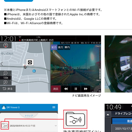
※本機とiPhoneまたはAndroidスマートフォンとのWi-Fi接続が必要です。
■iPhoneは、米国およびその他の国で登録されたApple Inc.の商標です。
■Androidは、Google LLCの商標です。
■Wi-Fiは、Wi-Fi Allianceの登録商標です。
ナビ画面再生イメージ