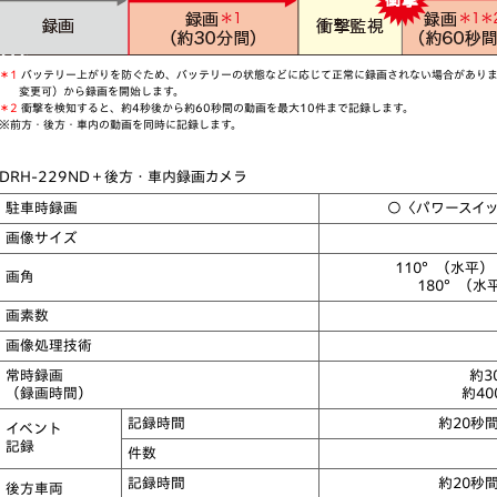
＊1
バッテリー上がりを防ぐため、バッテリーの状態などに応じて正常に録画されない場合がありま
変更可）から録画を開始します。
＊2
衝撃を検知すると、約4秒後から約60秒間の動画を最大10件まで記録します。
※前方・後方・車内の動画を同時に記録します。
DRH-229ND＋後方・車内録画カメラ
駐車時録画
○〈パワースイッ
画像サイズ
110°（水平
画角
180°（水
画素数
画像処理技術
常時録画
約3
（録画時間）
約4
記録
時間
約20秒
イベント
記録
件数
記録
時間
約20秒
後方車両