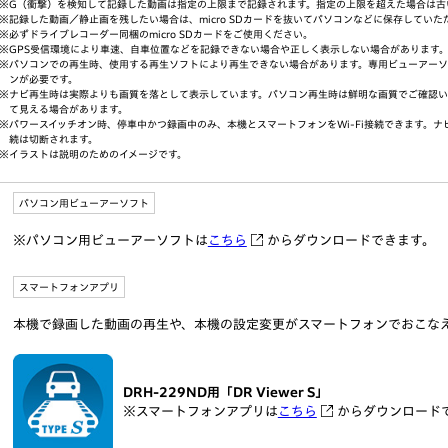
※G（衝撃）を検知して記録した動画は指定の上限まで記録されます。指定の上限を超えた場合は古
※記録した動画／静止画を残したい場合は、micro SDカードを抜いてパソコンなどに保存してい
※必ずドライブレコーダー同梱のmicro SDカードをご使用ください。
※GPS受信環境により車速、自車位置などを記録できない場合や正しく表示しない場合があります
※パソコンでの再生時、使用する再生ソフトにより再生できない場合があります。専用ビューアー
ンが必要です。
※ナビ再生時は実際よりも画質を落として表示しています。パソコン再生時は鮮明な画質でご確認い
て見える場合があります。
※パワースイッチオン時、停車中かつ録画中のみ、本機とスマートフォンをWi-Fi接続できます。ナビ
続は切断されます。
※イラストは説明のためのイメージです。
パソコン用ビューアーソフト
※パソコン用ビューアーソフトは
こちら
からダウンロードできます。
スマートフォンアプリ
本機で録画した動画の再生や、本機の設定変更がスマートフォンでおこな
DRH-229ND用「DR Viewer S」
※スマートフォンアプリは
こちら
からダウンロード