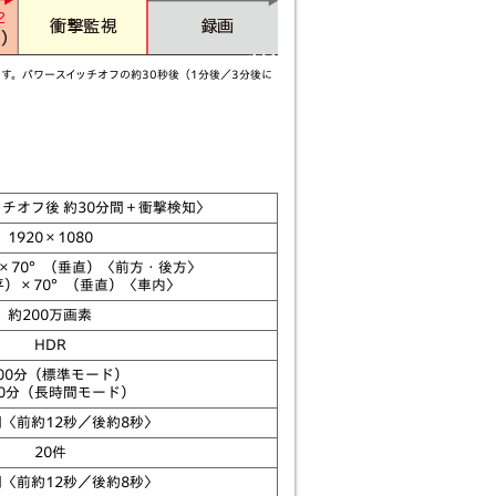
す。パワースイッチオフの約30秒後（1分後／3分後に
チオフ後 約30分間＋衝撃検知〉
1920×1080
）×70°（垂直）〈前方・後方〉
平）×70°（垂直）〈車内〉
約200万画素
HDR
00分（標準モード）
00分（長時間モード）
間
〈前約12秒／後約8秒〉
20件
間
〈前約12秒／後約8秒〉