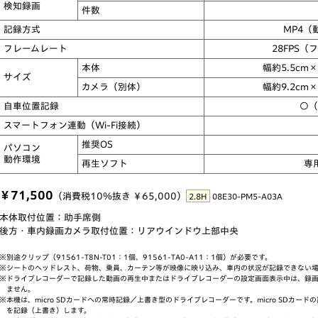
検知録画
件数
記録方式
MP4（
フレームレート
28FPS
（フ
本体
幅約5.5cm
サイズ
カメラ（別体）
幅約9.2cm
自車位置記録
○（
スマートフォン連動（Wi-Fi接続）
推奨OS
パソコン
動作環境
再生
ソフト
専
￥71,500
（消費税10％抜き ￥65,000）
2.8H
08E30-PM5-A03A
本体取付位置：助手席側
後方・車内録画カメラ取付位置：リアウインドウ上部中央
※別途クリップ（91561-T8N-T01：1個、91561-TA0-A11：1個）が必要です。
※シートのヘッドレスト、荷物、乗員、カーテン等が映像に映り込み、車内の状況が記録できない
※ドライブレコーダーで記録した動画の再生中またはドライブレコーダーの設定画面表示中は、録
ません。
※本機は、micro SDカードへの常時記録／上書き型のドライブレコーダーです。micro SDカ
を記録（上書き）します。