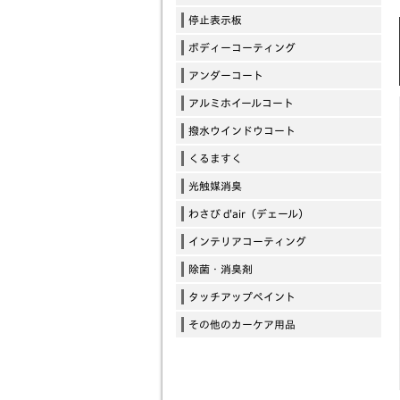
停止表示板
ボディーコーティング
アンダーコート
アルミホイールコート
撥水ウインドウコート
くるますく
光触媒消臭
わさび d'air（デェール）
インテリアコーティング
除菌・消臭剤
タッチアップペイント
その他のカーケア用品