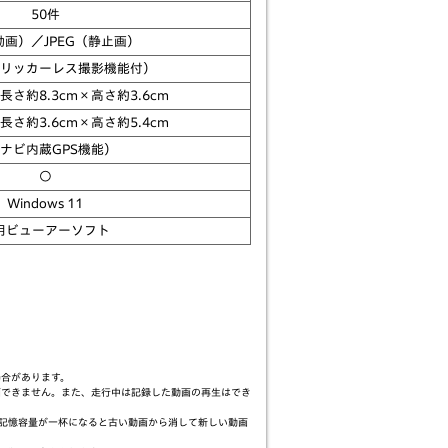
50件
動画）／JPEG（静止画）
リッカーレス撮影機能付）
×長さ約8.3cm×
高さ約3.6cm
×長さ約3.6cm×
高さ約5.4cm
ナビ内蔵GPS機能）
○
Windows 11
用
ビューアーソフト
場合があります。
画できません。また、走行中は記録した動画の再生はでき
ードの記憶容量が一杯になると古い動画から消して新しい動画