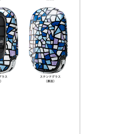
グラス
ステンド
グラス
）
（裏面）