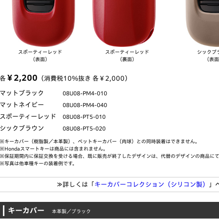
スポーティー
レッド
スポーティー
レッド
シック
ブ
（表面）
（裏面）
（表面
￥2,200
各
（消費税10％抜き 各￥2,000）
マットブラック
08U08-PM4-010
マットネイビー
08U08-PM4-040
スポーティーレッド
08U08-PT5-010
シックブラウン
08U08-PT5-020
※キーカバー（樹脂製／本革製）、ペットキーカバー（肉球）との同時装着はできません。
※Hondaスマートキーは商品には含まれません。
※保証期間内に保証交換を受ける場合、既に販売が終了したデザインは、代替のデザインの商品に
※写真は他車種キーの装着例です。
≫詳しくは「
キーカバーコレクション
（シリコン製）
」
キーカバー
本革製／ブラック