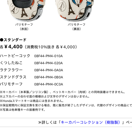
パリモチーフ
パリモチーフ
（表面）
（裏面）
●スタンダード
￥4,400
各
（消費税10％抜き 各￥4,000）
ハートピーコック
08F44-PM4-010A
くつしたねこ
08F44-PM4-020A
ラテフラワー
08F44-PM4-0A0A
ステンドグラス
08F44-PM4-0B0A
パリモチーフ
08F44-PM4-0C0A
※キーカバー（本革製／シリコン製）、ペットキーカバー（肉球）との同時装着はできません。
※上下カバーの合わせ面の模様および文字のデザインは合いません。
※Hondaスマートキーは商品には含まれません。
※保証期間内に保証交換を受ける場合、既に販売が終了したデザインは、代替のデザインの商品に
※写真は他車種キーの装着例です。
≫詳しくは「
キーカバーコレクション（樹脂製）
」
ペ