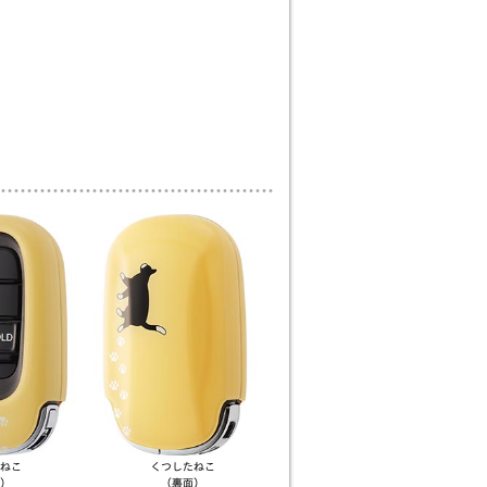
ねこ
くつしたねこ
）
（裏面）