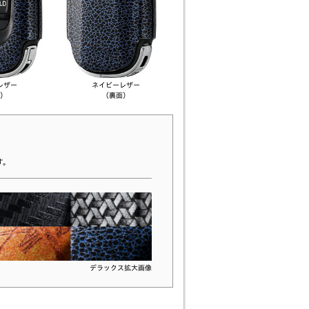
レザー
ネイビーレザー
）
（裏面）
す。
デラックス拡大画像