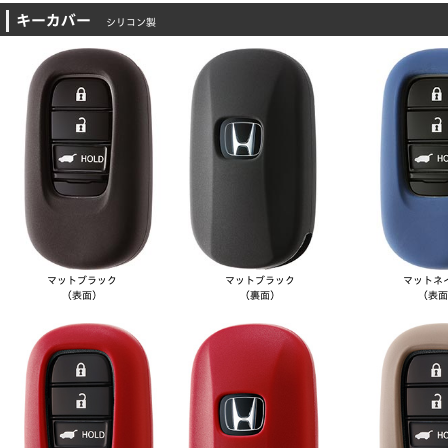
キーカバー
シリコン製
マット
ブラック
マット
ブラック
マット
ネ
（表面）
（裏面）
（表面