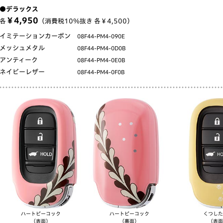
●デラックス
￥4,950
各
（消費税10％抜き 各￥4,500）
イミテーションカーボン
08F44-PM4-090E
メッシュメタル
08F44-PM4-0D0B
アンティーク
08F44-PM4-0E0B
ネイビーレザー
08F44-PM4-0F0B
ハート
ピーコック
ハート
ピーコック
くつした
（表面）
（裏面）
（表面