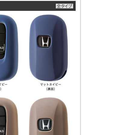
イビー
マット
ネイビー
）
（裏面）