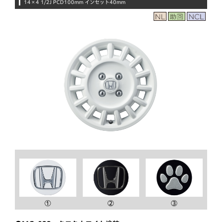
14×4 1/2J PCD100mm インセット40mm
①
②
③