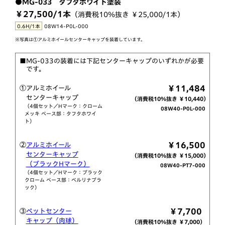
●MG-033 タフタホワイト塗装
￥27,500/1本
（消費税10％抜き ￥25,000/1本）
0.6H/1本
08W14-P0L-000
※写真は①アルミホイールセンターキャップを装着しています。
■MG-033の装着には下記センターキャップのいずれかが必要
です。
￥11,484
①アルミホイール
センターキャップ
（消費税10％抜き ￥10,440）
（4個セット／Hマーク：クローム
08W40-P0L-000
メッキ ベース部：タフタホワイ
ト）
￥16,500
②
アルミホイール
センターキャップ
（消費税10％抜き ￥15,000）
（ブラックHマーク）
08W40-PT7-000
（4個セット／Hマーク：ブラック
クローム ベース部：ベルリナブラ
ック）
￥7,700
③
ペットセンター
キャップ（肉球）
（消費税10％抜き ￥7,000）