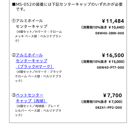
■MS-052の装着には下記センターキャップのいずれかが必要
です。
￥11,484
①アルミホイール
センターキャップ
（消費税10％抜き ￥10,440）
（4個セット／Hマーク：クローム
08W40-3BW-000
メッキ ベース部：ベルリナブラッ
ク）
￥16,500
②
アルミホイール
センターキャップ
（消費税10％抜き ￥15,000）
（ブラックHマーク）
08W40-PT7-000
（4個セット／Hマーク：ブラック
クローム ベース部：ベルリナブラ
ック）
￥7,700
③
ペットセンター
キャップ（肉球）
（消費税10％抜き ￥7,000）
（4個セット／肉球部：ブレード
08Z41-PP2-D00
シルバー ベース部：ベルリナブラ
ック）