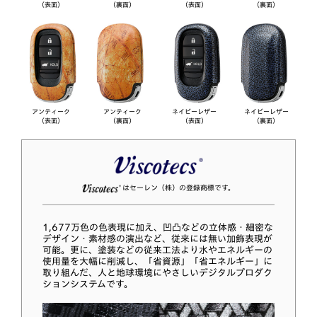
（表面）
（裏面）
（表面）
（裏面）
アンティーク
アンティーク
ネイビーレザー
ネイビーレザー
（表面）
（裏面）
（表面）
（裏面）
はセーレン（株）の登録商標です。
1,677万色の色表現に加え、凹凸などの立体感・細密な
デザイン・素材感の演出など、従来には無い加飾表現が
可能。更に、塗装などの従来工法より水やエネルギーの
使用量を大幅に削減し、「省資源」「省エネルギー」に
取り組んだ、人と地球環境にやさしいデジタルプロダク
ションシステムです。