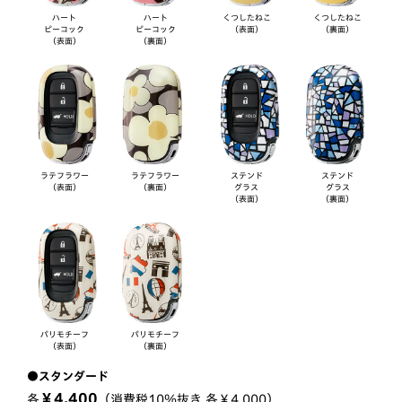
ハート
ハート
くつしたねこ
くつしたねこ
ピーコック
ピーコック
（表面）
（裏面）
（表面）
（裏面）
ラテフラワー
ラテフラワー
ステンド
ステンド
（表面）
（裏面）
グラス
グラス
（表面）
（裏面）
パリモチーフ
パリモチーフ
（表面）
（裏面）
●スタンダード
￥4,400
各
（消費税10％抜き 各￥4,000）