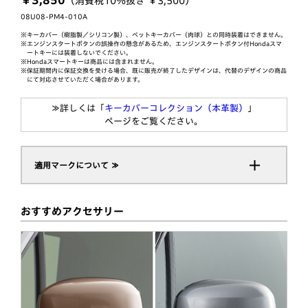
￥3,850
（消費税10％抜き ￥3,500）
08U08-PM4-010A
※キーカバー（樹脂製／シリコン製）、ペットキーカバー（肉球）との同時装着はできません。
※エンジンスタートボタンの誤操作の懸念があるため、エンジンスタートボタン付Hondaスマ
ートキーには装着しないでください。
※Hondaスマートキーは商品には含まれません。
※保証期間内に保証交換を受ける場合、既に販売が終了したデザインは、代替のデザインの商品
にて対応させていただく場合があります。
≫詳しくは「
キーカバーコレクション（本革製）
」
ページをご覧ください。
適用マークについて ≫
おすすめアクセサリー