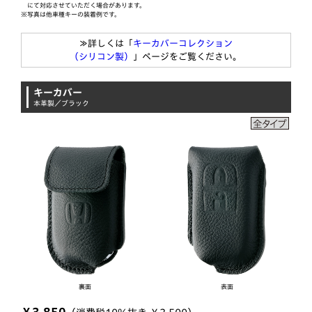
にて対応させていただく場合があります。
※写真は他車種キーの装着例です。
≫詳しくは「
キーカバーコレクション
（シリコン製）
」ページをご覧ください。
キーカバー
本革製／ブラック
裏面
表面