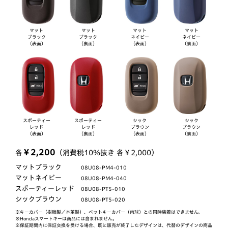
マット
マット
マット
マット
ブラック
ブラック
ネイビー
ネイビー
（表面）
（裏面）
（表面）
（裏面）
スポーティー
スポーティー
シック
シック
レッド
レッド
ブラウン
ブラウン
（表面）
（裏面）
（表面）
（裏面）
￥2,200
各
（消費税10％抜き 各￥2,000）
マットブラック
08U08-PM4-010
マットネイビー
08U08-PM4-040
スポーティーレッド
08U08-PT5-010
シックブラウン
08U08-PT5-020
※キーカバー（樹脂製／本革製）、ペットキーカバー（肉球）との同時装着はできません。
※Hondaスマートキーは商品には含まれません。
※保証期間内に保証交換を受ける場合、既に販売が終了したデザインは、代替のデザインの商品