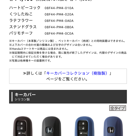
ハートピーコック
08F44-PM4-010A
くつしたねこ
08F44-PM4-020A
ラテフラワー
08F44-PM4-0A0A
ステンドグラス
08F44-PM4-0B0A
パリモチーフ
08F44-PM4-0C0A
※キーカバー（本革製／シリコン製）、ペットキーカバー（肉球）との同時装着はできません。
※上下カバーの合わせ面の模様および文字のデザインは合いません。
※Hondaスマートキーは商品には含まれません。
※保証期間内に保証交換を受ける場合、既に販売が終了したデザインは、代替のデザインの商品
にて対応させていただく場合があります。
※写真は他車種キーの装着例です。
≫詳しくは「
キーカバーコレクション（樹脂製）
」
ページをご覧ください。
キーカバー
シリコン製