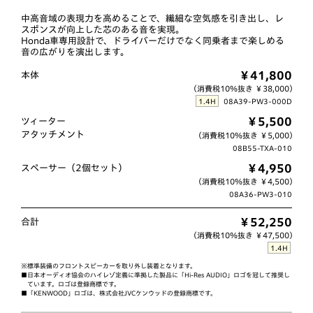
中高音域の表現力を高めることで、繊細な空気感を引き出し、レ
スポンスが向上した芯のある音を実現。
Honda車専用設計で、ドライバーだけでなく同乗者まで楽しめる
音の広がりを演出します。
￥41,800
本体
（消費税10％抜き ￥38,000）
1.4H
08A39-PW3-000D
￥5,500
ツィーター
アタッチメント
（消費税10％抜き ￥5,000）
08B55-TXA-010
￥4,950
スペーサー（2個セット）
（消費税10％抜き ￥4,500）
08A36-PW3-010
￥52,250
合計
（消費税10％抜き ￥47,500）
1.4H
※標準装備のフロントスピーカーを取り外し装着となります。
■日本オーディオ協会のハイレゾ定義に準拠した製品に「Hi-Res AUDIO」ロゴを冠して推奨し
ています。ロゴは登録商標です。
■「KENWOOD」ロゴは、株式会社JVCケンウッドの登録商標です。