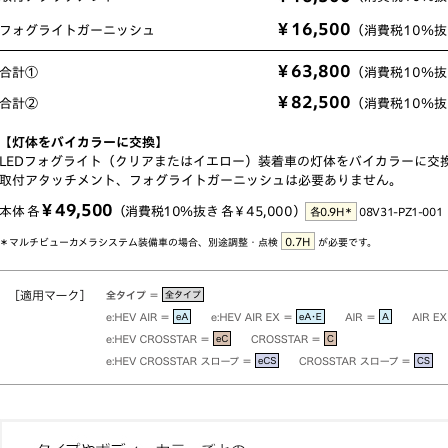
￥16,500
フォグライト
ガーニッシュ
（消費税10％抜き
￥63,800
合計①
（消費税10％抜き
￥82,500
合計②
（消費税10％抜き
【灯体をバイカラーに交換】
LEDフォグライト（クリアまたはイエロー）装着車の灯体をバイカラーに交
取付アタッチメント、フォグライトガーニッシュは必要ありません。
￥49,500
本体 各
（消費税10％抜き 各￥45,000）
＊
各0.9H
08V31-PZ1-001
0.7H
＊マルチビューカメラシステム装備車の場合、別途調整・点検
が必要です。