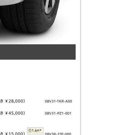
 ￥28,000）
08V31-TKR-A00
 ￥45,000）
08V31-PZ1-001
＊
①1.6H
 ￥15,000）
08V38-33F-000