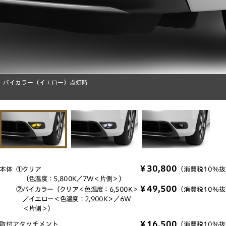
バイカラー（イエロー）点灯時
￥30,800
本体
①クリア
（消費税10％抜き
（色温度：5,800K／7W＜片側＞）
￥49,500
②バイカラー（クリア＜色温度：6,500K＞
（消費税10％抜き
／イエロー＜色温度：2,900K＞／6W
＜片側＞）
￥16,500
取付アタッチメント
（消費税10％抜き