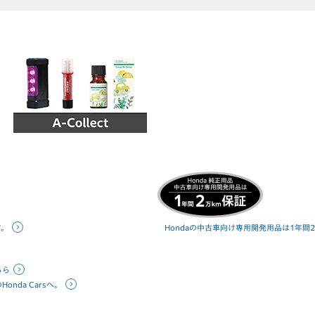
す。
Hondaの中古車向け専用開発用品は1年間
ちら
nda Carsへ。