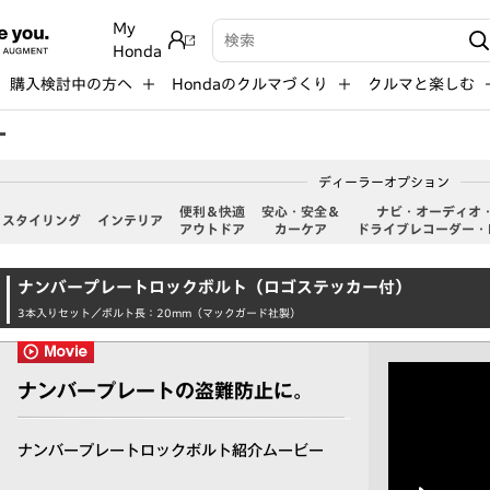
My
検索キーワード入力
Honda
購入検討中の方へ
Hondaのクルマづくり
クルマと楽しむ
ー
ディーラーオプション
便利＆快適
安⼼・安全＆
ナビ・オーディオ
スタイリング
インテリア
アウトドア
カーケア
ドライブレコーダー・
ナンバープレートロックボルト
（ロゴステッカー付）
3本入りセット／ボルト長：20mm（マックガード社製）
ナンバープレートの盗難防止に。
ナンバープレートロックボルト紹介ムービー