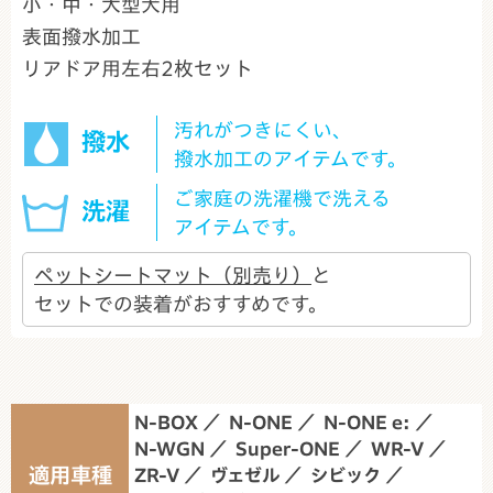
小・中・大型犬用
表面撥水加工
リアドア用左右2枚セット
汚れがつきにくい、
撥水
撥水加工のアイテムです。
ご家庭の洗濯機で洗える
洗濯
アイテムです。
ペットシートマット（別売り）
と
セットでの装着がおすすめです。
N-BOX
N-ONE
N-ONE e:
N-WGN
Super-ONE
WR-V
適用車種
ZR-V
ヴェゼル
シビック