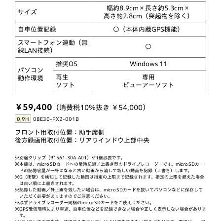
幅約8.9cm×長さ約5.3cm×
サイズ
高さ約2.8cm（突起物を除く）
自車位置記録
○（本体内蔵GPS機能）
スマートフォン連動（無
○
線LAN接続）
推奨OS
Windows 11
パソコン
再生
専用
動作環境
ソフト
ビューアーソフト
￥59,400
（消費税10％抜き ￥54,000）
0.9H
08E30-PX2-001B
フロント用取付位置：助手席側
後方録画用取付位置：リアウインドウ上部中央
※別途クリップ（91561-30A-A01）が1個必要です。
※本機は、micro SDカードへの常時記録／上書き型のドライブレコーダーです。micro SDカー
ドの記憶容量が一杯になると古い動画から消して新しい動画を記録（上書き）します。
※G（衝撃）を検知して記録した動画は指定の上限まで記録されます。指定の上限を超えた場合
は古い順に上書きされます。
※記録した動画／静止画を残したい場合は、micro SDカードを抜いてパソコンなどに保存して
いただく必要がありますのでご注意ください。
※必ずドライブレコーダー同梱のmicro SDカードをご使用ください。
※GPS受信環境により車速、自車位置などを記録できない場合や正しく表示しない場合がありま
す。