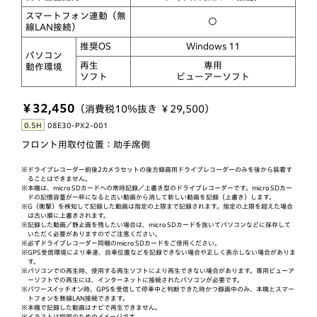
スマートフォン連動（無
○
線LAN接続）
推奨OS
Windows 11
パソコン
再生
専用
動作環境
ソフト
ビューアーソフト
￥32,450
（消費税10％抜き ￥29,500）
0.5H
08E30-PX2-001
フロント用取付位置：助手席側
※ドライブレコーダー前後2カメラセットの後方録画用ドライブレコーダーのみを後から装着す
ることはできません。
※本機は、micro SDカードへの常時記録／上書き型のドライブレコーダーです。micro SDカー
ドの記憶容量が一杯になると古い動画から消して新しい動画を記録（上書き）します。
※G（衝撃）を検知して記録した動画は指定の上限まで記録されます。指定の上限を超えた場合
は古い順に上書きされます。
※記録した動画／静止画を残したい場合は、micro SDカードを抜いてパソコンなどに保存して
いただく必要がありますのでご注意ください。
※必ずドライブレコーダー同梱のmicro SDカードをご使用ください。
※GPS受信環境により車速、自車位置などを記録できない場合や正しく表示しない場合がありま
す。
※パソコンでの再生時、使用する再生ソフトにより再生できない場合があります。専用ビューア
ーソフトでの再生には、インターネットに接続されたパソコンが必要です。
※パワースイッチオン時、GPSを受信して停車中と判断できた時かつ録画中のみ、本機とスマー
トフォンを無線LAN接続できます。
※本機で記録した動画はナビで再生できません。
※イラストは説明のためのイメージです。