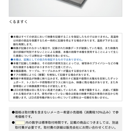
くるますく
●本機はすべての状況において映像を記録することを保証したものではありません。高温時
は内部の部品を保護するため一時的に記録を停止する場合があります。温度が下がると記
録を再開します。
●映像が記録されなかった場合や、記録された映像データが破損していた場合、また映像内
容の詳細が判別できないことによる損害、本機の故障や本機を使用することによって生じ
た損害については弊社は一切責任を負いません。
●本機は、証拠としての効力を保証するものではありません。
●本機で記録した映像は、その目的や使用方法によっては、被写体のプライバシーなどの権
利を侵害する場合がありますのでご注意ください。
●本機装着時、ケーブル、ケーブルホルダーが露出する部分があります。
●ドアの開閉によりG（衝撃）を検知して記録する場合があります。
●熱線や車両部品が映像に映り込みます。夜間のナビ画面や昼間の太陽光を反射したダッシ
ュボード、トノカバーや荷物等がガラスに映り込み、映像に残る場合があります。また外
部環境により映像画質や明るさが変化します。
●LED式信号機は目に見えない高速で点滅しているため、本機で撮影すると、点滅して撮影
される場合があります。信号が映っていない場合は前後の映像や周辺の車両の状況から判
断願います。LED式信号機が映らない件については弊社は一切責任を負いません。
●価格は取付費を含まないメーカー希望小売価格（消費税10％込み）で参
考価格です。
●
内の数字は標準取付時間です。記載の商品につきましては、別途
取付費が必要です。
取付費の詳細は販売会社にお問い合わせください。