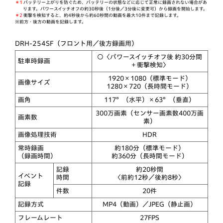
＊1
バッテリー上がりを防ぐため、バッテリーの状態などに応じて正常に録画されない場合があ
ります。パワースイッチオフの約30秒後（1分後／3分後に変更可）から録画を開始します。
＊2
衝撃を検知すると、約4秒後から約60秒間の動画を最大10件まで記録します。
※前方・後方の動画を記録します。
DRH-254SF（フロント用／後方録画用）
○〈パワースイッチオフ後 約30分間
駐車時録画
＋衝撃検知〉
1920×1080（標準モード）
画像サイズ
1280×720（長時間モード）
画角
117°（水平）×63°（垂直）
300万画素（センサー画素数400万画
画素数
素）
画像処理技術
HDR
常時録画
約180分（標準モード）
（録画時間）
約360分（長時間モード）
記録
約20秒間
イベント
時間
〈前約12秒／後約8秒〉
記録
件数
20件
記録方式
MP4（動画）／JPEG（静止画）
フレームレート
27FPS