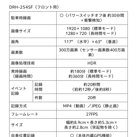
DRH-254SF（フロント用）
○〈パワースイッチオフ後 約30分間
駐車時録画
＋衝撃検知〉
1920×1080（標準モード）
画像サイズ
1280×720（長時間モード）
画角
117°（水平）×63°（垂直）
300万画素（センサー画素数400万画
画素数
素）
画像処理技術
HDR
常時録画
約180分（標準モード）
（録画時間）
約360分（長時間モード）
記録
約20秒間
イベント
時間
〈前約12秒／後約8秒〉
記録
件数
20件
記録方式
MP4（動画）／JPEG（静止画）
フレームレート
27FPS
幅約8.9cm×長さ約5.3cm×
サイズ
高さ約2.8cm（突起物を除く）
自車位置記録
○（本体内蔵GPS機能）