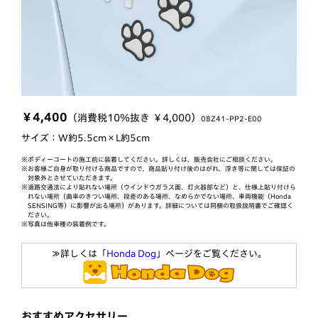
￥4,400
（消費税10％抜き ￥4,000）
08Z41-PP2-E00
サイズ：W約5.5cm×L約5cm
※ボディーコートの施工前に装着してください。詳しくは、販売会社にご相談ください。
※お客様ご自身が取り付ける商品ですので、商品貼り付け後のはがれ、浮き等に関しては保証の
対象外とさせていただきます。
※道路交通法により貼れない場所（ウインドウガラス面、灯火器部など）と、仕様上貼り付けら
れない場所（曲率のきつい場所、段差のある場所、なめらかでない場所、車両機能（Honda
SENSING等）に影響が出る場所）があります。詳細については同梱の取扱説明書でご確認く
ださい。
※写真は他車種の装着例です。
≫詳しくは「
Honda Dog
」ページをご覧ください。
おすすめアクセサリー